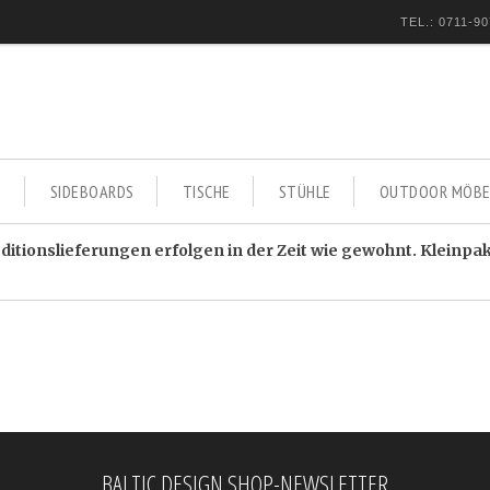
TEL.: 0711-90
E
SIDEBOARDS
TISCHE
STÜHLE
OUTDOOR MÖBE
itionslieferungen erfolgen in der Zeit wie gewohnt. Kleinpa
BALTIC DESIGN SHOP-NEWSLETTER