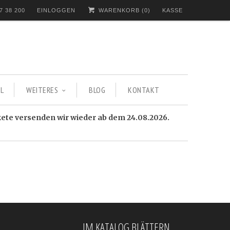
7 38 200
EINLOGGEN
WARENKORB (
0
)
KASSE
L
WEITERES
BLOG
KONTAKT
kete versenden wir wieder ab dem 24.08.2026.
IM KATALOG BLÄTTERN