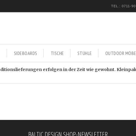
TEL.: 0711-90
E
SIDEBOARDS
TISCHE
STÜHLE
OUTDOOR MÖBE
itionslieferungen erfolgen in der Zeit wie gewohnt. Kleinpa
BALTIC DESIGN SHOP-NEWSLETTER