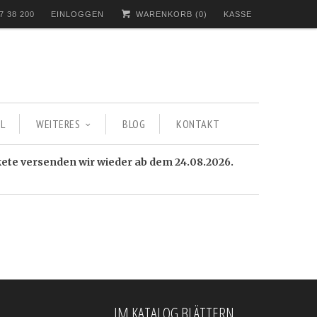
7 38 200
EINLOGGEN
WARENKORB (
0
)
KASSE
L
WEITERES
BLOG
KONTAKT
kete versenden wir wieder ab dem 24.08.2026.
IM KATALOG BLÄTTERN