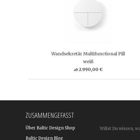
Wandsekretär Multifunctional Pill
weiß
2.990,00 €
ab
ZUSAMMENGEFASST
Über Baltic Design Shop
Willst Du wissen, w
Baltic Design Blog