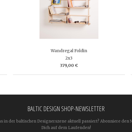
Wandregal Foldin
2x3
379,00 €
BALTIC DESIGN SHOP-NEWSLETTER
as in der baltischen Designerszene aktuell passiert? Abonniere den 
Dich auf dem Laufenden!