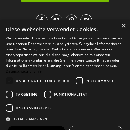




×
Diese Webseite verwendet Cookies.
IM KATALOG BLÄTTERN
Wir verwenden Cookies, um Inhalte und Anzeigen zu personalisieren
und unseren Datenverkehr zu analysieren. Wir geben Informationen
über Ihre Nutzung unserer Website auch an unsere Werbe- und
Analysepartner weiter, die diese möglicherweise mit anderen
Informationen kombinieren, die Sie ihnen bereitgestellt haben oder
die sie im Rahmen Ihrer Nutzung ihrer Dienste gesammelt haben.
Datenschutzrichtlinie
UNBEDINGT ERFORDERLICH
PERFORMANCE
TARGETING
FUNKTIONALITÄT
Versand
Zahlarten
Retoure
FAQ
AGB
Datenschutz
UNKLASSIFIZIERTE
Widerrufsformular
Impressum
DETAILS ANZEIGEN
© 2026
Baltic Design Shop
. Baltic Design Shop