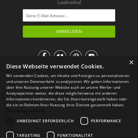
Laufenden!




×
Diese Webseite verwendet Cookies.
IM KATALOG BLÄTTERN
Wir verwenden Cookies, um Inhalte und Anzeigen zu personalisieren
und unseren Datenverkehr zu analysieren. Wir geben Informationen
über Ihre Nutzung unserer Website auch an unsere Werbe- und
Analysepartner weiter, die diese möglicherweise mit anderen
Informationen kombinieren, die Sie ihnen bereitgestellt haben oder
die sie im Rahmen Ihrer Nutzung ihrer Dienste gesammelt haben.
Datenschutzrichtlinie
UNBEDINGT ERFORDERLICH
PERFORMANCE
TARGETING
FUNKTIONALITÄT
Versand
Zahlarten
Retoure