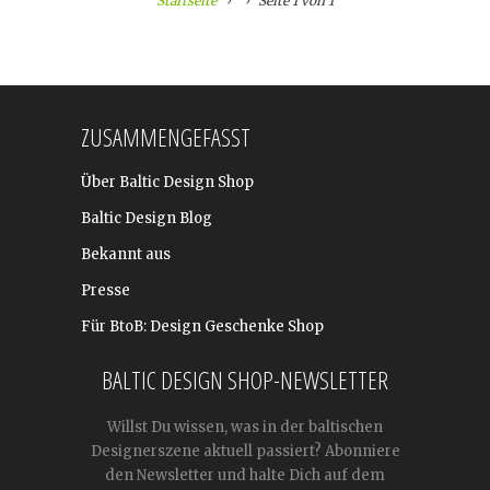
Startseite
Seite 1 von 1
ZUSAMMENGEFASST
Über Baltic Design Shop
Baltic Design Blog
Bekannt aus
Presse
Für BtoB: Design Geschenke Shop
BALTIC DESIGN SHOP-NEWSLETTER
Willst Du wissen, was in der baltischen
Designerszene aktuell passiert? Abonniere
den Newsletter und halte Dich auf dem