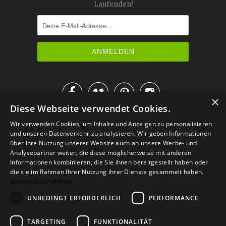
Laufenden!




×
Diese Webseite verwendet Cookies.
IM KATALOG BLÄTTERN
Wir verwenden Cookies, um Inhalte und Anzeigen zu personalisieren
und unseren Datenverkehr zu analysieren. Wir geben Informationen
über Ihre Nutzung unserer Website auch an unsere Werbe- und
Analysepartner weiter, die diese möglicherweise mit anderen
Informationen kombinieren, die Sie ihnen bereitgestellt haben oder
die sie im Rahmen Ihrer Nutzung ihrer Dienste gesammelt haben.
Datenschutzrichtlinie
UNBEDINGT ERFORDERLICH
PERFORMANCE
TARGETING
FUNKTIONALITÄT
Versand
Zahlarten
Retoure