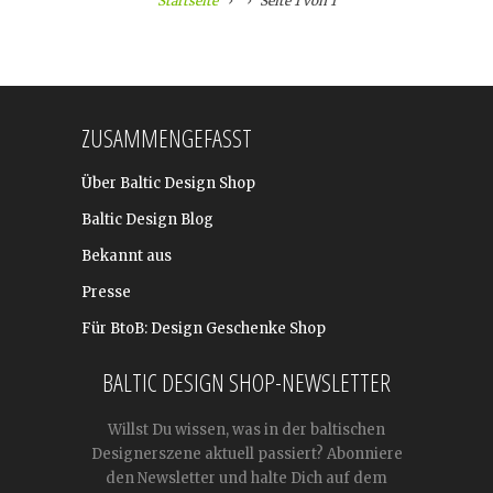
Startseite
Seite 1 von 1
ZUSAMMENGEFASST
Über Baltic Design Shop
Baltic Design Blog
Bekannt aus
Presse
Für BtoB: Design Geschenke Shop
BALTIC DESIGN SHOP-NEWSLETTER
Willst Du wissen, was in der baltischen
Designerszene aktuell passiert? Abonniere
den Newsletter und halte Dich auf dem