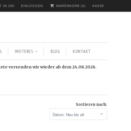
7 38 200
EINLOGGEN
WARENKORB (
0
)
KASSE
L
WEITERES
BLOG
KONTAKT
kete versenden wir wieder ab dem 24.08.2026.
Sortieren nach: