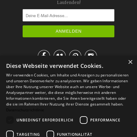
Laufenden!




×
Diese Webseite verwendet Cookies.
IM KATALOG BLÄTTERN
Wir verwenden Cookies, um Inhalte und Anzeigen zu personalisieren
und unseren Datenverkehr zu analysieren. Wir geben Informationen
über Ihre Nutzung unserer Website auch an unsere Werbe- und
Analysepartner weiter, die diese möglicherweise mit anderen
Informationen kombinieren, die Sie ihnen bereitgestellt haben oder
die sie im Rahmen Ihrer Nutzung ihrer Dienste gesammelt haben.
Datenschutzrichtlinie
UNBEDINGT ERFORDERLICH
PERFORMANCE
TARGETING
FUNKTIONALITÄT
Versand
Zahlarten
Retoure