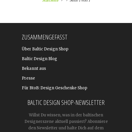
Startseite
Seite 1 von 1
ZUSAMMENGEFASST
Über Baltic Design Shop
Baltic Design Blog
Bekannt aus
Presse
Für BtoB: Design Geschenke Shop
BALTIC DESIGN SHOP-NEWSLETTER
Willst Du wissen, was in der baltischen
Designerszene aktuell passiert? Abonniere
den Newsletter und halte Dich auf dem