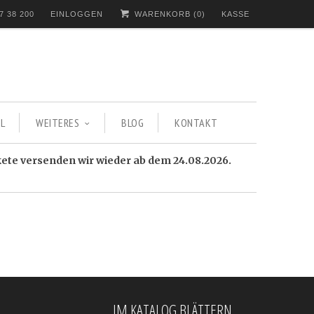
7 38 200
EINLOGGEN
WARENKORB (
0
)
KASSE
L
WEITERES
BLOG
KONTAKT
kete versenden wir wieder ab dem 24.08.2026.
IM KATALOG BLÄTTERN