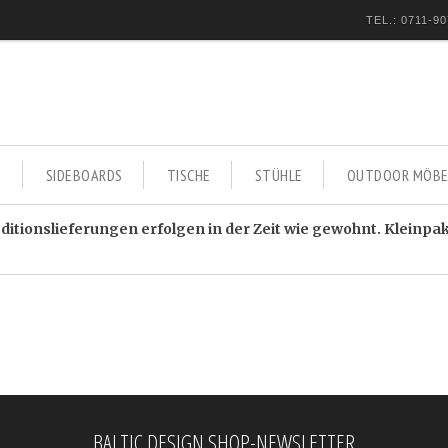
TEL.: 0711-90
E
SIDEBOARDS
TISCHE
STÜHLE
OUTDOOR MÖBE
itionslieferungen erfolgen in der Zeit wie gewohnt. Kleinpa
BALTIC DESIGN SHOP-NEWSLETTER