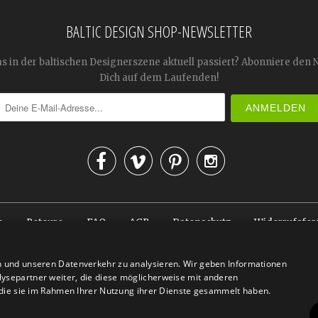
BALTIC DESIGN SHOP-NEWSLETTER
as in der baltischen Designerszene aktuell passiert? Abonniere den 
Dich auf dem Laufenden!




n
Retoure
FAQ
AGB
Datenschutz
Widerrufsfor
© 2026
Baltic Design Shop
. Baltic Design Shop
n und unseren Datenverkehr zu analysieren. Wir geben Informationen
ysepartner weiter, die diese möglicherweise mit anderen
r die sie im Rahmen Ihrer Nutzung ihrer Dienste gesammelt haben.