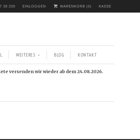
7 38 200
EINLOGGEN
WARENKORB (
0
)
KASSE
L
WEITERES
BLOG
KONTAKT
kete versenden wir wieder ab dem 24.08.2026.