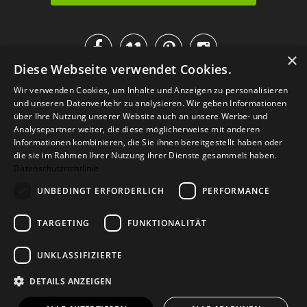




×
Diese Webseite verwendet Cookies.
IM KATALOG BLÄTTERN
Wir verwenden Cookies, um Inhalte und Anzeigen zu personalisieren
und unseren Datenverkehr zu analysieren. Wir geben Informationen
über Ihre Nutzung unserer Website auch an unsere Werbe- und
Analysepartner weiter, die diese möglicherweise mit anderen
Informationen kombinieren, die Sie ihnen bereitgestellt haben oder
die sie im Rahmen Ihrer Nutzung ihrer Dienste gesammelt haben.
Datenschutzrichtlinie
UNBEDINGT ERFORDERLICH
PERFORMANCE
TARGETING
FUNKTIONALITÄT
Versand
Zahlarten
Retoure
FAQ
AGB
Datenschutz
UNKLASSIFIZIERTE
Widerrufsformular
Impressum
DETAILS ANZEIGEN
© 2026
Baltic Design Shop
. Baltic Design Shop