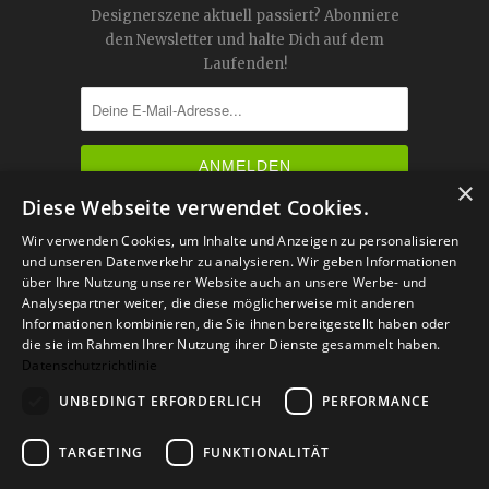
Designerszene aktuell passiert? Abonniere
den Newsletter und halte Dich auf dem
Laufenden!
×
Diese Webseite verwendet Cookies.




Wir verwenden Cookies, um Inhalte und Anzeigen zu personalisieren
und unseren Datenverkehr zu analysieren. Wir geben Informationen
über Ihre Nutzung unserer Website auch an unsere Werbe- und
IM KATALOG BLÄTTERN
Analysepartner weiter, die diese möglicherweise mit anderen
Informationen kombinieren, die Sie ihnen bereitgestellt haben oder
die sie im Rahmen Ihrer Nutzung ihrer Dienste gesammelt haben.
Datenschutzrichtlinie
UNBEDINGT ERFORDERLICH
PERFORMANCE
TARGETING
FUNKTIONALITÄT
Versand
Zahlarten
Retoure
FAQ
AGB
Datenschutz