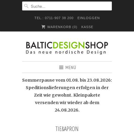
TEL.: 0711-907 38 200
EINLOGGEN
WARENKORB (
0
)
KASSE
MENÜ
Sommerpause vom 01.08. bis 23.08.2026:
Speditionslieferungen erfolgen in der
Zeit wie gewohnt. Kleinpakete
versenden wir wieder ab dem
24.08.2026.
TIE&APRON