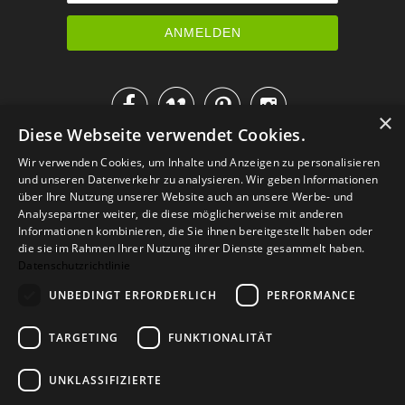




×
Diese Webseite verwendet Cookies.
IM KATALOG BLÄTTERN
Wir verwenden Cookies, um Inhalte und Anzeigen zu personalisieren
und unseren Datenverkehr zu analysieren. Wir geben Informationen
über Ihre Nutzung unserer Website auch an unsere Werbe- und
Analysepartner weiter, die diese möglicherweise mit anderen
Informationen kombinieren, die Sie ihnen bereitgestellt haben oder
die sie im Rahmen Ihrer Nutzung ihrer Dienste gesammelt haben.
Datenschutzrichtlinie
UNBEDINGT ERFORDERLICH
PERFORMANCE
TARGETING
FUNKTIONALITÄT
Versand
Zahlarten
Retoure
FAQ
AGB
Datenschutz
UNKLASSIFIZIERTE
Widerrufsformular
Impressum