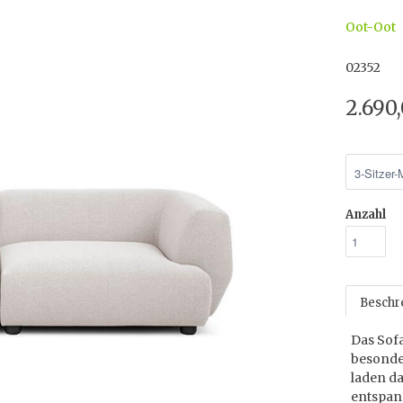
Oot-Oot
02352
2.690
Anzahl
Beschr
Das Sofa
besonde
laden da
entspan