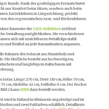
lliger Runde. Dank des großzügigen Formats bietet
cht nur Komfort beim Sitzen, sondern auch beim
nten Zurücklehnen in Längsrichtung, perfekt
t von den ergonomischen Arm- und Rückenlehnen.
ulare Bauweise der
CAVA-Kollektion
eröffnet
che Gestaltungsmöglichkeiten. Die verschiedenen
assen sich mit unsichtbaren Metallclips stabil
n und flexibel an jede Raumsituation anpassen.
ile Rahmen des Sofas ist aus Massivholz und
z. Die Sitzfläche besteht aus hochwertigem,
stischem und langlebigem Kaltschaum mit
ederung.
 Sofas: Länge: 270 cm, Tiefe: 110 cm, Höhe: 70 cm,
e: 75 cm, Sitzhöhe: 42 cm, Fußhöhe: 6 cm. Der Hocker
 Bild 2 kann
HIER
dazu bestellt werden.
A wird in Estland in Kleinserie angefertigt und ist
 Stoffen und zwei Fußfarben erhältlich. Detaillierte