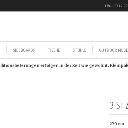
TEL.: 0711-90
E
SIDEBOARDS
TISCHE
STÜHLE
OUTDOOR MÖBE
itionslieferungen erfolgen in der Zeit wie gewohnt. Kleinpa
3-SI
270 cm