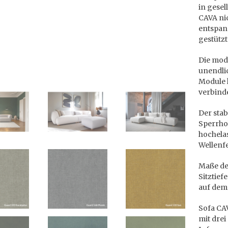
in gese
CAVA ni
entspan
gestütz
Die mod
unendli
Module l
verbinde
Der stab
Sperrhol
hochela
Wellenf
Maße des
Sitztief
auf dem
Sofa CAV
mit drei