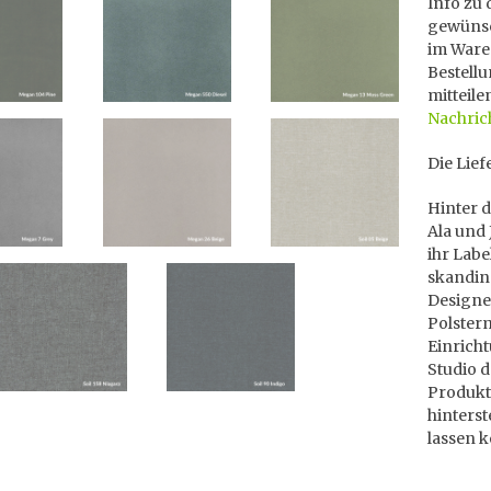
Info zu 
gewünsc
im Ware
Bestellu
mitteile
Nachric
Die Lief
Hinter 
Ala und 
ihr Labe
skandina
Designe
Polster
Einricht
Studio d
Produkt
hinters
lassen 