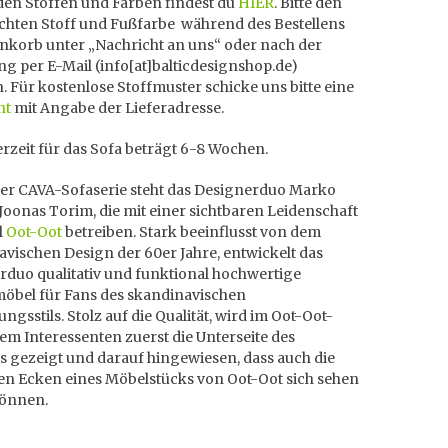
den Stoffen und Farben findest du
HIER
. Bitte den
hten Stoff und Fußfarbe während des Bestellens
nkorb unter „Nachricht an uns“ oder nach der
ng per E-Mail (info[at]balticdesignshop.de)
n. Für kostenlose Stoffmuster schicke uns bitte eine
ht
mit Angabe der Lieferadresse.
erzeit für das Sofa beträgt 6-8 Wochen.
der CAVA-Sofaserie steht das Designerduo Marko
Joonas Torim, die mit einer sichtbaren Leidenschaft
l
Oot-Oot
betreiben. Stark beeinflusst von dem
vischen Design der 60er Jahre, entwickelt das
rduo qualitativ und funktional hochwertige
möbel für Fans des skandinavischen
ungsstils. Stolz auf die Qualität, wird im Oot-Oot-
em Interessenten zuerst die Unterseite des
s gezeigt und darauf hingewiesen, dass auch die
ten Ecken eines Möbelstücks von Oot-Oot sich sehen
können.