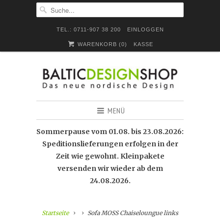
TEL.: 0711-907 38 200
EINLOGGEN
WARENKORB (
0
)
KASSE
MENÜ
Sommerpause vom 01.08. bis 23.08.2026:
Speditionslieferungen erfolgen in der
Zeit wie gewohnt. Kleinpakete
versenden wir wieder ab dem
24.08.2026.
Startseite
Sofa MOSS Chaiseloungue links