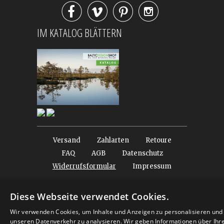




IM KATALOG BLÄTTERN
Versand
Zahlarten
Retoure
FAQ
AGB
Datenschutz
Widerrufsformular
Impressum
Diese Webseite verwendet Cookies.
© 2026
Baltic Design Shop
. Baltic Design Shop
Wir verwenden Cookies, um Inhalte und Anzeigen zu personalisieren und
unseren Datenverkehr zu analysieren. Wir geben Informationen über Ihr