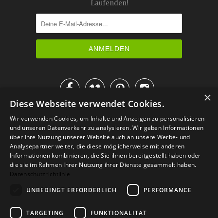
Laufenden!




×
Diese Webseite verwendet Cookies.
IM KATALOG BLÄTTERN
Wir verwenden Cookies, um Inhalte und Anzeigen zu personalisieren
und unseren Datenverkehr zu analysieren. Wir geben Informationen
über Ihre Nutzung unserer Website auch an unsere Werbe- und
Analysepartner weiter, die diese möglicherweise mit anderen
Informationen kombinieren, die Sie ihnen bereitgestellt haben oder
die sie im Rahmen Ihrer Nutzung ihrer Dienste gesammelt haben.
Datenschutzrichtlinie
UNBEDINGT ERFORDERLICH
PERFORMANCE
TARGETING
FUNKTIONALITÄT
Versand
Zahlarten
Retoure