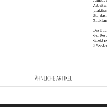
funktio
Arbeits
praktis
Stil, da
Blickfan
Das Büch
der Best
direkt p
5 Woche
ÄHNLICHE ARTIKEL