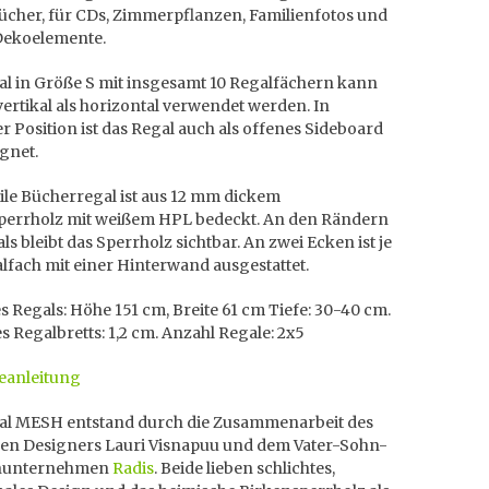
ücher, für CDs, Zimmerpflanzen, Familienfotos und
 Dekoelemente.
al in Größe S mit insgesamt 10 Regalfächern kann
ertikal als horizontal verwendet werden. In
r Position ist das Regal auch als offenes Sideboard
gnet.
ile Bücherregal ist aus 12 mm dickem
perrholz mit weißem HPL bedeckt. An den Rändern
ls bleibt das Sperrholz sichtbar. An zwei Ecken ist je
lfach mit einer Hinterwand ausgestattet.
 Regals: Höhe 151 cm, Breite 61 cm Tiefe: 30-40 cm.
s Regalbretts: 1,2 cm. Anzahl Regale: 2x5
anleitung
al MESH entstand durch die Zusammenarbeit des
hen Designers Lauri Visnapuu und dem Vater-Sohn-
enunternehmen
Radis
. Beide lieben schlichtes,