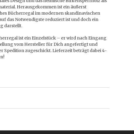
nales Design und das heimische Birkensperrholz als
material. Herausgekommen ist ein äußerst
ches Bücherregal im modernen skandinavischen
s auf das Notwendigste reduziert ist und doch ein
g darstellt.
erregal ist ein Einzelstück – er wird nach Eingang
ellung vom Hersteller für Dich angefertigt und
er Spedition zugeschickt. Lieferzeit beträgt dabei 4-
n!