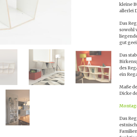
kleine B
allerlei
Das Reg
sowohl v
liegende
gut geei
Das stab
Birkens
des Rega
ein Rega
Maße des
Dicke de
Montage
Das Reg
estnisc
Famili