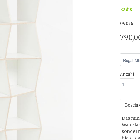
Radis
09036
790,0
Anzahl
Beschr
Das min
Wabe läs
sondern 
bietet d