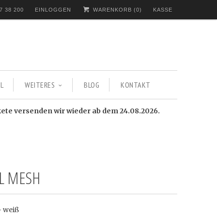
7 38 200
EINLOGGEN
WARENKORB (
0
)
KASSE
L
WEITERES
BLOG
KONTAKT
kete versenden wir wieder ab dem 24.08.2026.
L MESH
- weiß