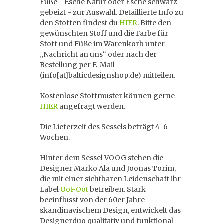
Füße - Esche Natur oder Esche schwarz
gebeizt - zur Auswahl. Detaillierte Info zu
den Stoffen findest du
HIER
. Bitte den
gewünschten Stoff und die Farbe für
Stoff und Füße im Warenkorb unter
„Nachricht an uns“ oder nach der
Bestellung per E-Mail
(info[at]balticdesignshop.de) mitteilen.
Kostenlose Stoffmuster können gerne
HIER
angefragt werden.
Die Lieferzeit des Sessels beträgt 4-6
Wochen.
Hinter dem Sessel VOOG stehen die
Designer Marko Ala und Joonas Torim,
die mit einer sichtbaren Leidenschaft ihr
Label
Oot-Oot
betreiben. Stark
beeinflusst von der 60er Jahre
skandinavischem Design, entwickelt das
Designerduo qualitativ und funktional