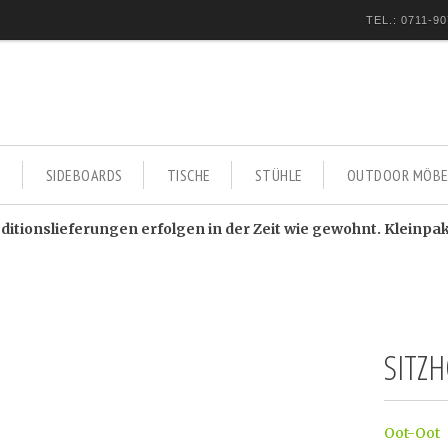
TEL.: 0711-90
E
SIDEBOARDS
TISCHE
STÜHLE
OUTDOOR MÖBE
itionslieferungen erfolgen in der Zeit wie gewohnt. Kleinpa
SITZ
Oot-Oot