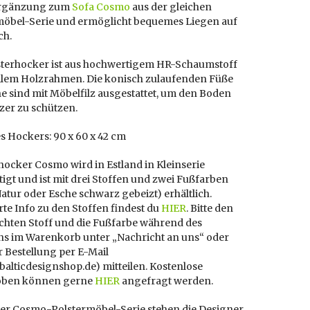
Ergänzung zum
Sofa Cosmo
aus der gleichen
möbel-Serie und
ermöglicht bequemes Liegen auf
ch.
sterhocker ist aus hochwertigem HR-Schaumstoff
bilem Holzrahmen. Die konisch zulaufenden Füße
e sind mit Möbelfilz ausgestattet, um den Boden
zer zu schützen.
s Hockers: 90 x 60 x 42 cm
hocker Cosmo wird in Estland in Kleinserie
igt und ist mit drei Stoffen und zwei Fußfarben
atur oder Esche schwarz gebeizt) erhältlich.
erte Info zu den Stoffen findest du
HIER
. Bitte den
hten Stoff und die Fußfarbe während des
ens im Warenkorb unter „Nachricht an uns“ oder
 Bestellung per E-Mail
]balticdesignshop.de) mitteilen. Kostenlose
oben können gerne
HIER
angefragt werden.
der Cosmo-Polstermöbel-Serie stehen die Designer