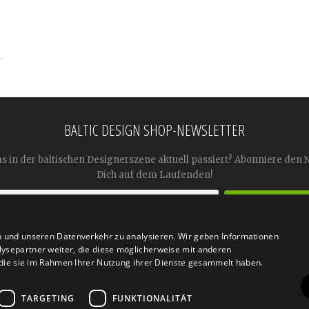
BALTIC DESIGN SHOP-NEWSLETTER
as in der baltischen Designerszene aktuell passiert? Abonniere den 
Dich auf dem Laufenden!
n und unseren Datenverkehr zu analysieren. Wir geben Informationen




ysepartner weiter, die diese möglicherweise mit anderen
r die sie im Rahmen Ihrer Nutzung ihrer Dienste gesammelt haben.
TARGETING
FUNKTIONALITÄT