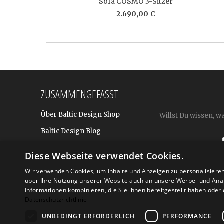
Sofa COSMO 3-Sitzer
2.690,00 €
ZUSAMMENGEFASST
Über Baltic Design Shop
Willst Du wissen, w
Baltic Design Blog
Bekannt aus
Diese Webseite verwendet Cookies.
Presse
Wir verwenden Cookies, um Inhalte und Anzeigen zu personalisiere
Für BtoB: Design Geschenke
über Ihre Nutzung unserer Website auch an unsere Werbe- und Anal
Shop
Informationen kombinieren, die Sie ihnen bereitgestellt haben ode
Datenschutzrichtlinie
UNBEDINGT ERFORDERLICH
PERFORMANCE