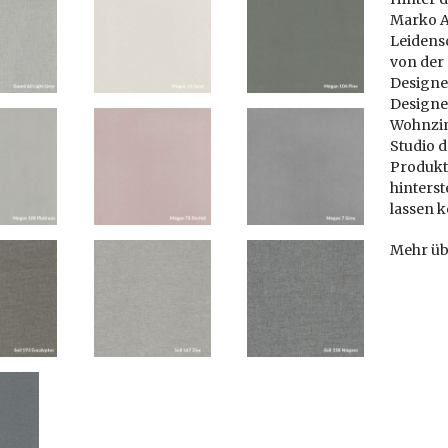
Marko Al
Leidensc
von der
Designe
Designe
Wohnzimm
Studio d
Produkt
hinters
lassen 
Mehr üb