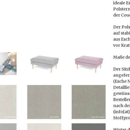
ideale 
Polster
der Cou
Der Pol
auf sta
aus Esch
vor Krat
Maße de
Der Sitz
angefert
(Esche N
Detailli
gewünsc
Bestell
nach der
(info[at
Stoffpr
Hinter 