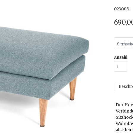
023088
690,0
Anzahl
Beschr
Der Hoc
Verbind
Sitzhock
Wohnber
als klei