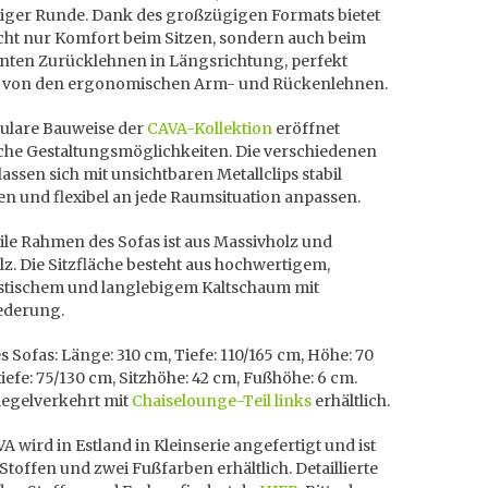
lliger Runde. Dank des großzügigen Formats bietet
cht nur Komfort beim Sitzen, sondern auch beim
nten Zurücklehnen in Längsrichtung, perfekt
t von den ergonomischen Arm- und Rückenlehnen.
ulare Bauweise der
CAVA-Kollektion
eröffnet
che Gestaltungsmöglichkeiten. Die verschiedenen
assen sich mit unsichtbaren Metallclips stabil
n und flexibel an jede Raumsituation anpassen.
ile Rahmen des Sofas ist aus Massivholz und
z. Die Sitzfläche besteht aus hochwertigem,
stischem und langlebigem Kaltschaum mit
ederung.
 Sofas: Länge: 310 cm, Tiefe: 110/165 cm, Höhe: 70
tiefe: 75/130 cm, Sitzhöhe: 42 cm, Fußhöhe: 6 cm.
iegelverkehrt mit
Chaiselounge-Teil links
erhältlich.
A wird in Estland in Kleinserie angefertigt und ist
 Stoffen und zwei Fußfarben erhältlich. Detaillierte