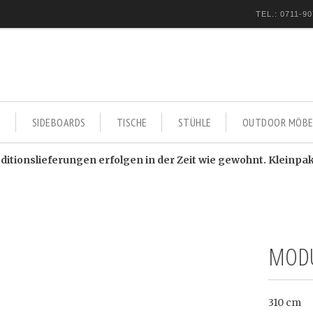
TEL.: 0711-90
E
SIDEBOARDS
TISCHE
STÜHLE
OUTDOOR MÖBE
itionslieferungen erfolgen in der Zeit wie gewohnt. Kleinpa
MODU
310 cm