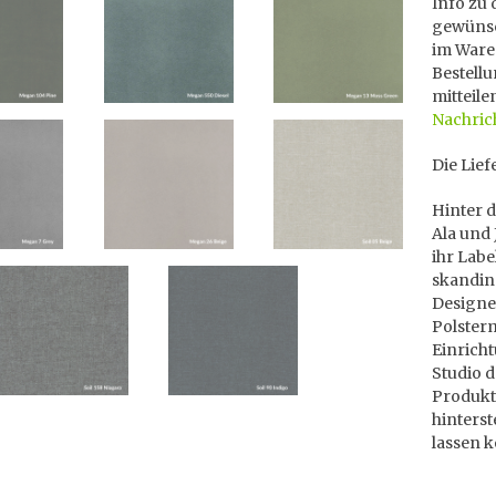
Info zu 
gewünsc
im Ware
Bestellu
mitteile
Nachric
Die Lief
Hinter 
Ala und 
ihr Labe
skandina
Designe
Polster
Einricht
Studio d
Produkt
hinters
lassen 