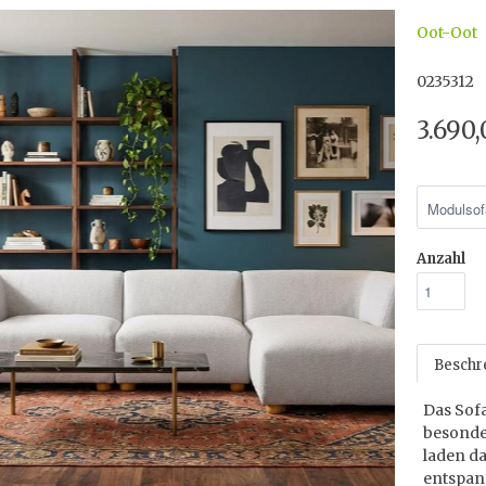
Oot-Oot
0235312
3.690
Anzahl
Beschr
Das Sofa
besonde
laden da
entspan