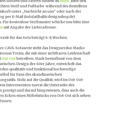
den Stoffen und Farben findest du
HIER
. Bitte den
hten Stoff und Fußfarbe während des Bestellens
nkorb unter „Nachricht an uns“ oder nach der
ng per E-Mail (info[at]balticdesignshop.de)
n. Für kostenlose Stoffmuster schicke uns bitte eine
ht
mit Angabe der Lieferadresse.
erzeit für das Sofa beträgt 6-8 Wochen.
der CAVA-Sofaserie steht das Designerduo Marko
Joonas Torim, die mit einer sichtbaren Leidenschaft
l
Oot-Oot
betreiben. Stark beeinflusst von dem
vischen Design der 60er Jahre, entwickelt das
rduo qualitativ und funktional hochwertige
möbel für Fans des skandinavischen
ungsstils. Stolz auf die Qualität, wird im Oot-Oot-
em Interessenten zuerst die Unterseite des
s gezeigt und darauf hingewiesen, dass auch die
ten Ecken eines Möbelstücks von Oot-Oot sich sehen
können.