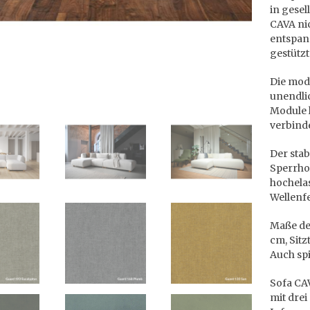
in gese
CAVA ni
entspan
gestütz
Die mod
unendli
Module l
verbinde
Der stab
Sperrhol
hochela
Wellenf
Maße des
cm, Sitz
Auch sp
Sofa CAV
mit drei