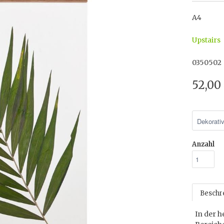
A4
Upstairs
0350502
52,00
Anzahl
Beschr
In der h