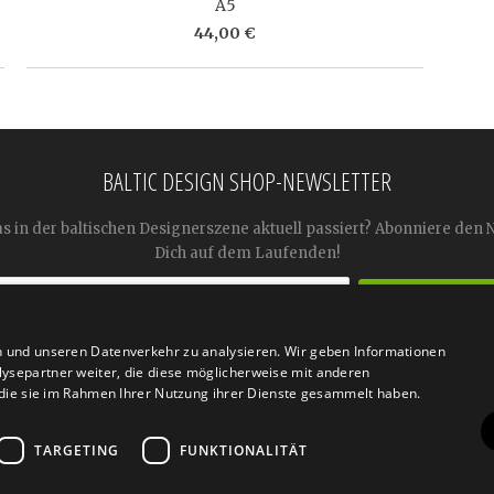
A5
44,00 €
BALTIC DESIGN SHOP-NEWSLETTER
as in der baltischen Designerszene aktuell passiert? Abonniere den 
Dich auf dem Laufenden!
n und unseren Datenverkehr zu analysieren. Wir geben Informationen




ysepartner weiter, die diese möglicherweise mit anderen
r die sie im Rahmen Ihrer Nutzung ihrer Dienste gesammelt haben.
TARGETING
FUNKTIONALITÄT
n
Retoure
FAQ
AGB
Datenschutz
Widerrufsfor