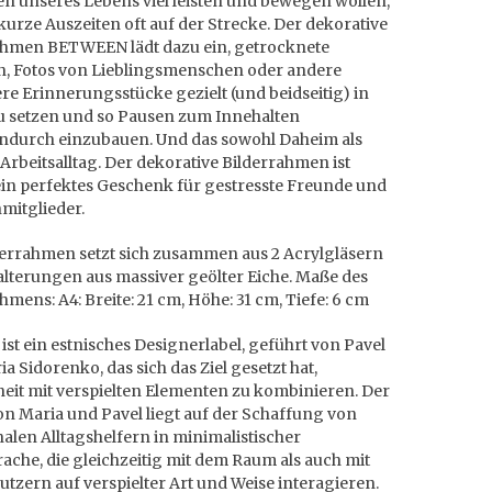
n unseres Lebens viel leisten und bewegen wollen,
kurze Auszeiten oft auf der Strecke. Der dekorative
ahmen BETWEEN lädt dazu ein, getrocknete
n, Fotos von Lieblingsmenschen oder andere
e Erinnerungsstücke gezielt (und beidseitig) in
u setzen und so Pausen zum Innehalten
ndurch einzubauen. Und das sowohl Daheim als
Arbeitsalltag. Der dekorative Bilderrahmen ist
in perfektes Geschenk für gestresste Freunde und
mitglieder.
derrahmen setzt sich zusammen aus 2 Acrylgläsern
alterungen aus massiver geölter Eiche. Maße des
hmens: A4: Breite: 21 cm, Höhe: 31 cm, Tiefe: 6 cm
ist ein estnisches Designerlabel, geführt von Pavel
a Sidorenko, das sich das Ziel gesetzt hat,
eit mit verspielten Elementen zu kombinieren. Der
n Maria und Pavel liegt auf der Schaffung von
alen Alltagshelfern in minimalistischer
che, die gleichzeitig mit dem Raum als auch mit
tzern auf verspielter Art und Weise interagieren.