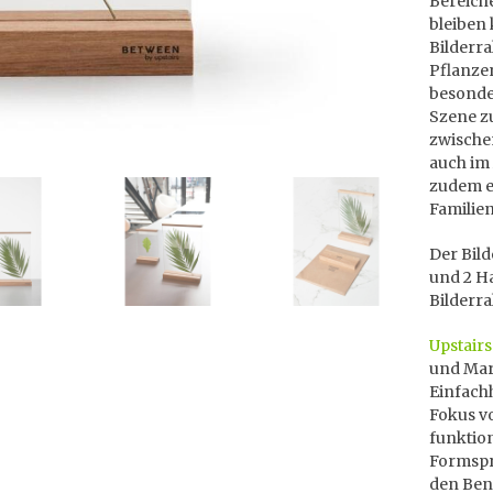
Bereiche
bleiben 
Bilderr
Pflanze
besonder
Szene z
zwische
auch im 
zudem e
Familien
Der Bil
und 2 H
Bilderra
Upstairs
und Mari
Einfachh
Fokus vo
funktion
Formspra
den Benu