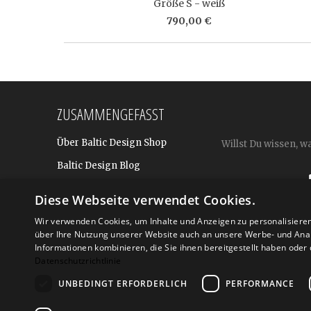
Größe S - weiß
790,00 €
ZUSAMMENGEFASST
Über Baltic Design Shop
Willst Du wissen, w
Baltic Design Blog
Bekannt aus
Diese Webseite verwendet Cookies.
Presse
Wir verwenden Cookies, um Inhalte und Anzeigen zu personalisiere
über Ihre Nutzung unserer Website auch an unsere Werbe- und Anal
Für BtoB: Design Geschenke
Shop
Informationen kombinieren, die Sie ihnen bereitgestellt haben ode
Datenschutzrichtlinie
UNBEDINGT ERFORDERLICH
PERFORMANCE
Versand
Zahlarte