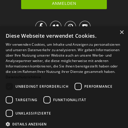




×
Diese Webseite verwendet Cookies.
IM KATALOG BLÄTTERN
Wir verwenden Cookies, um Inhalte und Anzeigen zu personalisieren
und unseren Datenverkehr zu analysieren. Wir geben Informationen
über Ihre Nutzung unserer Website auch an unsere Werbe- und
Analysepartner weiter, die diese möglicherweise mit anderen
Informationen kombinieren, die Sie ihnen bereitgestellt haben oder
die sie im Rahmen Ihrer Nutzung ihrer Dienste gesammelt haben.
Datenschutzrichtlinie
UNBEDINGT ERFORDERLICH
PERFORMANCE
TARGETING
FUNKTIONALITÄT
Versand
Zahlarten
Retoure
FAQ
AGB
Datenschutz
UNKLASSIFIZIERTE
Widerrufsformular
Impressum
DETAILS ANZEIGEN