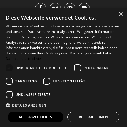




×
Diese Webseite verwendet Cookies.
IM KATALOG BLÄTTERN
Wir verwenden Cookies, um Inhalte und Anzeigen zu personalisieren
und unseren Datenverkehr zu analysieren. Wir geben Informationen
über Ihre Nutzung unserer Website auch an unsere Werbe- und
Analysepartner weiter, die diese möglicherweise mit anderen
Informationen kombinieren, die Sie ihnen bereitgestellt haben oder
die sie im Rahmen Ihrer Nutzung ihrer Dienste gesammelt haben.
Datenschutzrichtlinie
UNBEDINGT ERFORDERLICH
PERFORMANCE
TARGETING
FUNKTIONALITÄT
Versand
Zahlarten
Retoure
FAQ
AGB
Datenschutz
UNKLASSIFIZIERTE
Widerrufsformular
Impressum
DETAILS ANZEIGEN
© 2026
Baltic Design Shop
. Baltic Design Shop
ALLE AKZEPTIEREN
ALLE ABLEHNEN