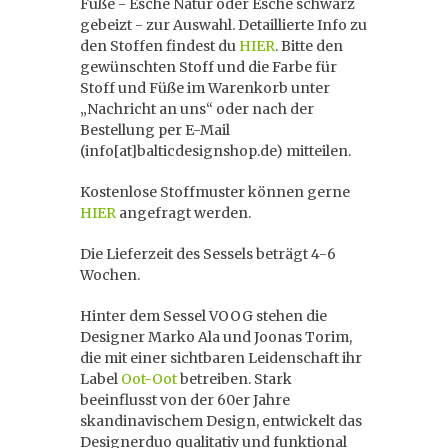
Füße - Esche Natur oder Esche schwarz
gebeizt - zur Auswahl. Detaillierte Info zu
den Stoffen findest du
HIER
. Bitte den
gewünschten Stoff und die Farbe für
Stoff und Füße im Warenkorb unter
„Nachricht an uns“ oder nach der
Bestellung per E-Mail
(info[at]balticdesignshop.de) mitteilen.
Kostenlose Stoffmuster können gerne
HIER
angefragt werden.
Die Lieferzeit des Sessels beträgt 4-6
Wochen.
Hinter dem Sessel VOOG stehen die
Designer Marko Ala und Joonas Torim,
die mit einer sichtbaren Leidenschaft ihr
Label
Oot-Oot
betreiben. Stark
beeinflusst von der 60er Jahre
skandinavischem Design, entwickelt das
Designerduo qualitativ und funktional