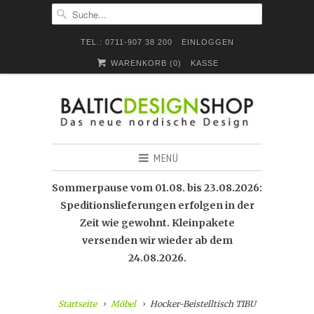
TEL.: 0711-907 38 200
EINLOGGEN
WARENKORB (
0
)
KASSE
MENÜ
Sommerpause vom 01.08. bis 23.08.2026:
Speditionslieferungen erfolgen in der
Zeit wie gewohnt. Kleinpakete
versenden wir wieder ab dem
24.08.2026.
Startseite
Möbel
Hocker-Beistelltisch TIBU