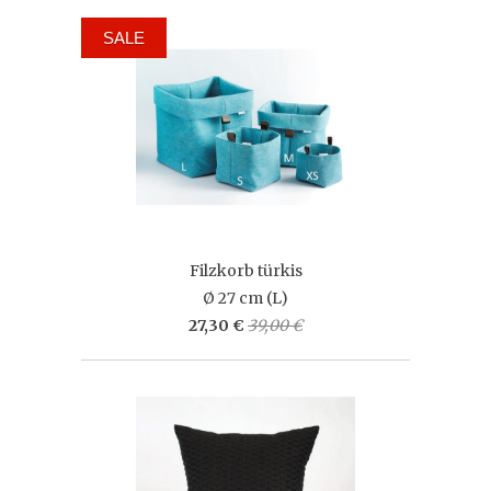
SALE
Filzkorb türkis
Ø 27 cm (L)
27,30 €
39,00 €