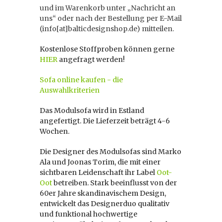
und im Warenkorb unter „Nachricht an
uns“ oder nach der Bestellung per E-Mail
(info[at]balticdesignshop.de) mitteilen.
Kostenlose Stoffproben können gerne
HIER
angefragt werden!
Sofa online kaufen - die
Auswahlkriterien
Das Modulsofa wird in Estland
angefertigt. Die Lieferzeit beträgt 4-6
Wochen.
Die Designer des Modulsofas sind Marko
Ala und Joonas Torim, die mit einer
sichtbaren Leidenschaft ihr Label
Oot-
Oot
betreiben. Stark beeinflusst von der
60er Jahre skandinavischem Design,
entwickelt das Designerduo qualitativ
und funktional hochwertige