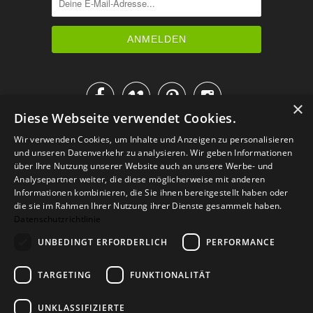




×
Diese Webseite verwendet Cookies.
IM KATALOG BLÄTTERN
Wir verwenden Cookies, um Inhalte und Anzeigen zu personalisieren
und unseren Datenverkehr zu analysieren. Wir geben Informationen
über Ihre Nutzung unserer Website auch an unsere Werbe- und
Analysepartner weiter, die diese möglicherweise mit anderen
Informationen kombinieren, die Sie ihnen bereitgestellt haben oder
die sie im Rahmen Ihrer Nutzung ihrer Dienste gesammelt haben.
Datenschutzrichtlinie
UNBEDINGT ERFORDERLICH
PERFORMANCE
TARGETING
FUNKTIONALITÄT
Versand
Zahlarten
Retoure
FAQ
AGB
Datenschutz
UNKLASSIFIZIERTE
Widerrufsformular
Impressum