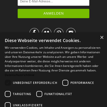




×
Diese Webseite verwendet Cookies.
IM KATALOG BLÄTTERN
Wir verwenden Cookies, um Inhalte und Anzeigen zu personalisieren
und unseren Datenverkehr zu analysieren. Wir geben Informationen
über Ihre Nutzung unserer Website auch an unsere Werbe- und
Analysepartner weiter, die diese möglicherweise mit anderen
Informationen kombinieren, die Sie ihnen bereitgestellt haben oder
die sie im Rahmen Ihrer Nutzung ihrer Dienste gesammelt haben.
Datenschutzrichtlinie
UNBEDINGT ERFORDERLICH
PERFORMANCE
TARGETING
FUNKTIONALITÄT
Versand
Zahlarten
Retoure
FAQ
AGB
Datenschutz
UNKLASSIFIZIERTE
Widerrufsformular
Impressum