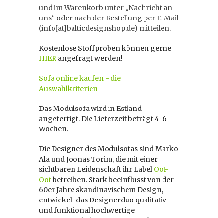
und im Warenkorb unter „Nachricht an
uns“ oder nach der Bestellung per E-Mail
(info[at]balticdesignshop.de) mitteilen.
Kostenlose Stoffproben können gerne
HIER
angefragt werden!
Sofa online kaufen - die
Auswahlkriterien
Das Modulsofa wird in Estland
angefertigt. Die Lieferzeit beträgt 4-6
Wochen.
Die Designer des Modulsofas sind Marko
Ala und Joonas Torim, die mit einer
sichtbaren Leidenschaft ihr Label
Oot-
Oot
betreiben. Stark beeinflusst von der
60er Jahre skandinavischem Design,
entwickelt das Designerduo qualitativ
und funktional hochwertige