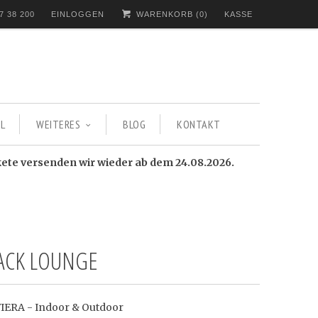
7 38 200
EINLOGGEN
WARENKORB (
0
)
KASSE
L
WEITERES
BLOG
KONTAKT
kete versenden wir wieder ab dem 24.08.2026.
SACK LOUNGE
IVIERA - Indoor & Outdoor