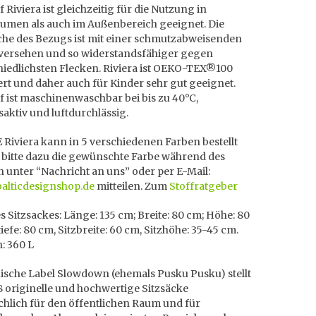
f Riviera ist gleichzeitig für die Nutzung in
umen als auch im Außenbereich geeignet. Die
che des Bezugs ist mit einer schmutzabweisenden
 versehen und so widerstandsfähiger gegen
hiedlichsten Flecken. Riviera ist OEKO-TEX®100
iert und daher auch für Kinder sehr gut geeignet.
f ist maschinenwaschbar bei bis zu 40°C,
aktiv und luftdurchlässig.
Riviera kann in 5 verschiedenen Farben bestellt
 bitte dazu die gewünschte Farbe während des
n unter “Nachricht an uns” oder per E-Mail:
balticdesignshop.de
mitteilen. Zum
Stoffratgeber
 Sitzsackes: Länge: 135 cm; Breite: 80 cm; Höhe: 80
tiefe: 80 cm, Sitzbreite: 60 cm, Sitzhöhe: 35-45 cm.
: 360 L
uische Label
Slowdown (ehemals Pusku Pusku) stellt
8 originelle und hochwertige Sitzsäcke
chlich für den öffentlichen Raum und für