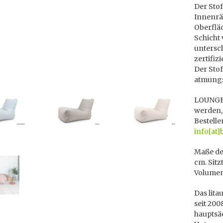
Der Stof
Innenrä
Oberflä
Schicht
untersc
zertifiz
Der Stof
atmungs
LOUNGE 
werden,
Bestelle
info[at]
Maße des
cm. Sitz
Volumen
Das lita
seit 200
hauptsä