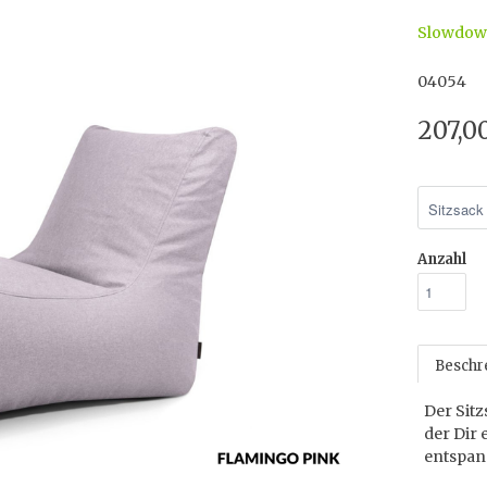
Slowdo
04054
207,0
Anzahl
Beschr
Der Sit
der Dir 
entspan