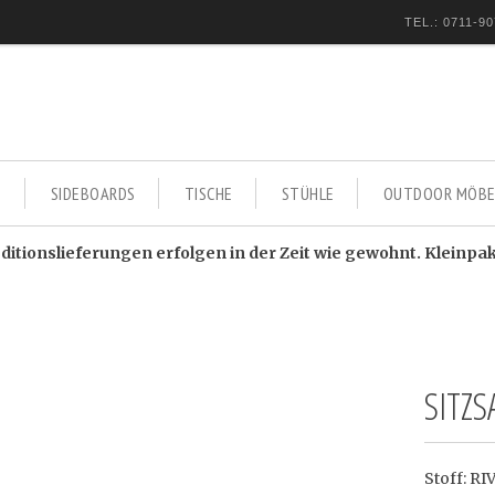
TEL.: 0711-90
E
SIDEBOARDS
TISCHE
STÜHLE
OUTDOOR MÖBE
itionslieferungen erfolgen in der Zeit wie gewohnt. Kleinpa
SITZ
Stoff: R