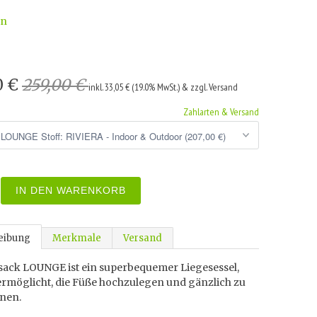
wn
0 €
259,00 €
inkl. 33,05 € (19.0% MwSt.) & zzgl. Versand
Zahlarten & Versand
IN DEN WARENKORB
eibung
Merkmale
Versand
zsack LOUNGE ist ein superbequemer Liegesessel,
ermöglicht, die Füße hochzulegen und gänzlich zu
nen.