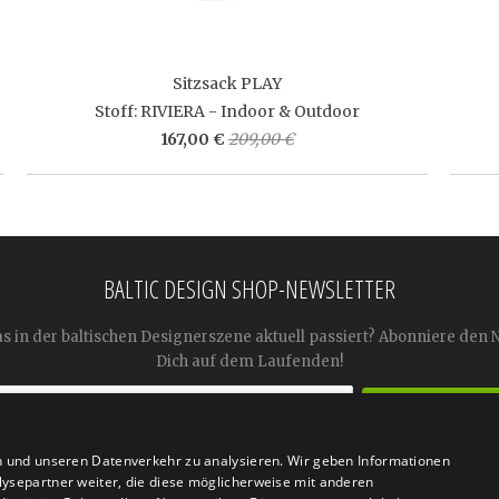
Sitzsack PLAY
Stoff: RIVIERA - Indoor & Outdoor
167,00 €
209,00 €
BALTIC DESIGN SHOP-NEWSLETTER
as in der baltischen Designerszene aktuell passiert? Abonniere den 
Dich auf dem Laufenden!
n und unseren Datenverkehr zu analysieren. Wir geben Informationen




ysepartner weiter, die diese möglicherweise mit anderen