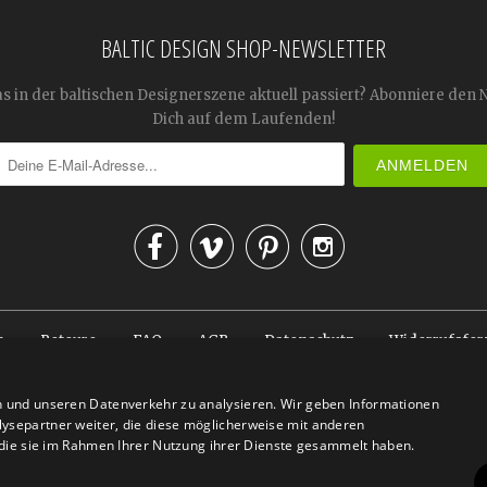
BALTIC DESIGN SHOP-NEWSLETTER
as in der baltischen Designerszene aktuell passiert? Abonniere den 
Dich auf dem Laufenden!




n
Retoure
FAQ
AGB
Datenschutz
Widerrufsfor
© 2026
Baltic Design Shop
. Baltic Design Shop
n und unseren Datenverkehr zu analysieren. Wir geben Informationen
ysepartner weiter, die diese möglicherweise mit anderen
r die sie im Rahmen Ihrer Nutzung ihrer Dienste gesammelt haben.