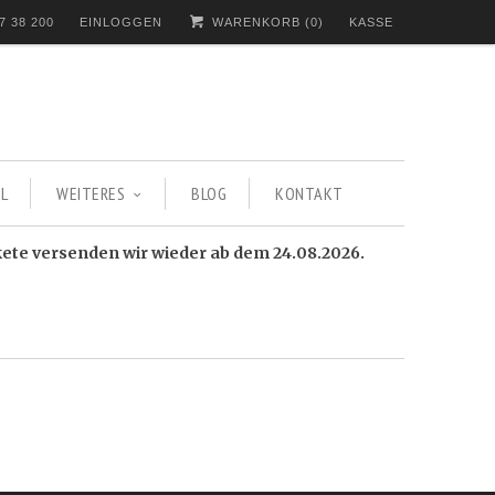
7 38 200
EINLOGGEN
WARENKORB (
0
)
KASSE
L
WEITERES
BLOG
KONTAKT
kete versenden wir wieder ab dem 24.08.2026.