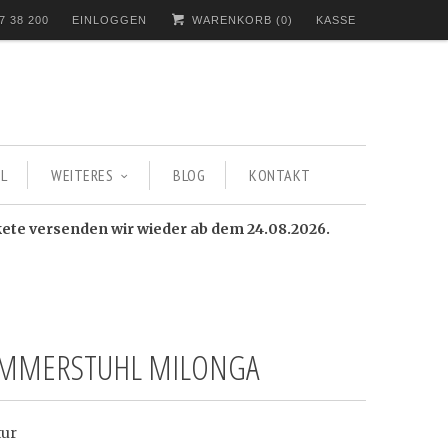
7 38 200
EINLOGGEN
WARENKORB (
0
)
KASSE
L
WEITERES
BLOG
KONTAKT
kete versenden wir wieder ab dem 24.08.2026.
IMMERSTUHL MILONGA
tur