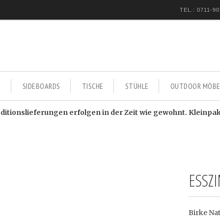
TEL.: 0711-90
E
SIDEBOARDS
TISCHE
STÜHLE
OUTDOOR MÖBE
itionslieferungen erfolgen in der Zeit wie gewohnt. Kleinpa
ESSZ
Birke Na