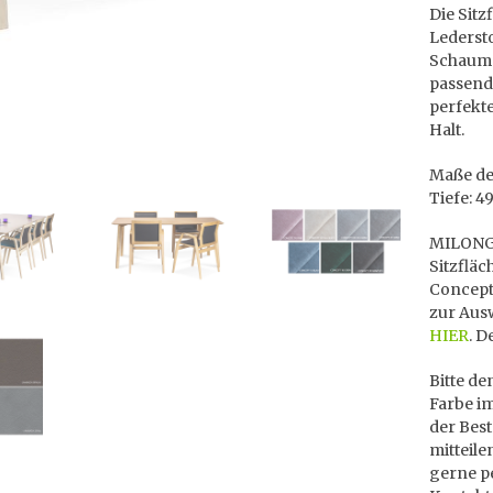
Die Sitz
Lederst
Schaums
passend
perfekte
Halt.
Maße des
Tiefe: 4
MILONGA 
Sitzflä
Concept
zur Ausw
HIER
. D
Bitte d
Farbe i
der Best
mitteile
gerne pe