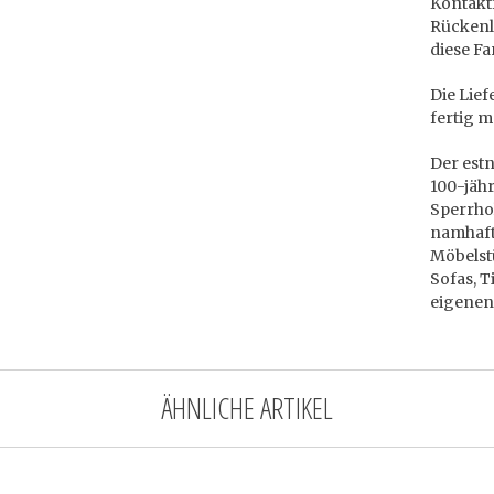
Kontaktf
Rückenl
diese F
Die Lief
fertig m
Der est
100-jäh
Sperrho
namhafte
Möbelstü
Sofas, T
eigenen 
ÄHNLICHE ARTIKEL