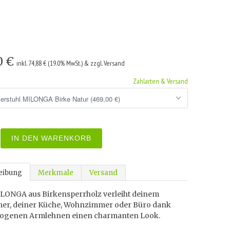
o
0 €
inkl. 74,88 € (19.0% MwSt.) & zzgl. Versand
Zahlarten & Versand
IN DEN WARENKORB
eibung
Merkmale
Versand
ILONGA aus Birkensperrholz verleiht deinem
er, deiner Küche, Wohnzimmer oder Büro dank
ogenen Armlehnen einen charmanten Look.