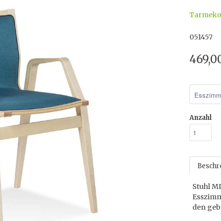
Tarmek
051457
469,0
Anzahl
Beschr
Stuhl M
Esszimm
den geb