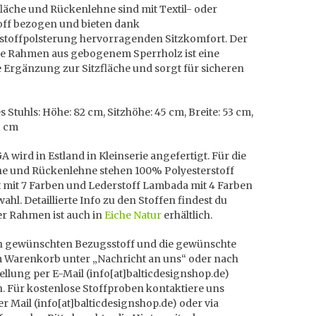
fläche und Rückenlehne sind mit Textil- oder
off bezogen und bieten dank
toffpolsterung hervorragenden Sitzkomfort. Der
e Rahmen aus gebogenem Sperrholz ist eine
 Ergänzung zur Sitzfläche und sorgt für sicheren
 Stuhls: Höhe: 82 cm, Sitzhöhe: 45 cm, Breite: 53 cm,
9 cm
wird in Estland in Kleinserie angefertigt. Für die
che und Rückenlehne stehen 100% Polyesterstoff
 mit 7 Farben und Lederstoff Lambada mit 4 Farben
ahl. Detaillierte Info zu den Stoffen findest du
er Rahmen ist auch in
Eiche Natur
erhältlich.
en gewünschten Bezugsstoff und die gewünschte
m Warenkorb unter „Nachricht an uns“ oder nach
ellung per E-Mail (info[at]balticdesignshop.de)
n. Für kostenlose Stoffproben kontaktiere uns
r Mail (info[at]balticdesignshop.de) oder via