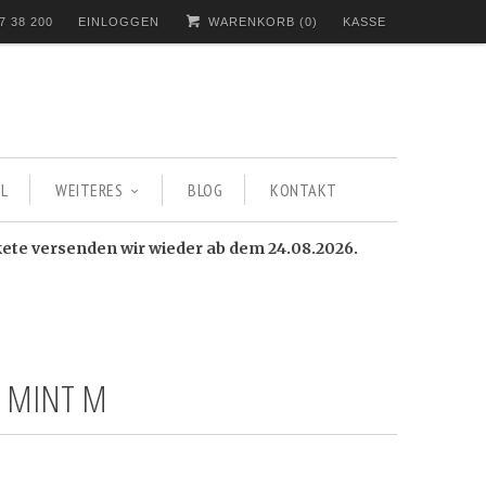
7 38 200
EINLOGGEN
WARENKORB (
0
)
KASSE
L
WEITERES
BLOG
KONTAKT
kete versenden wir wieder ab dem 24.08.2026.
H MINT M