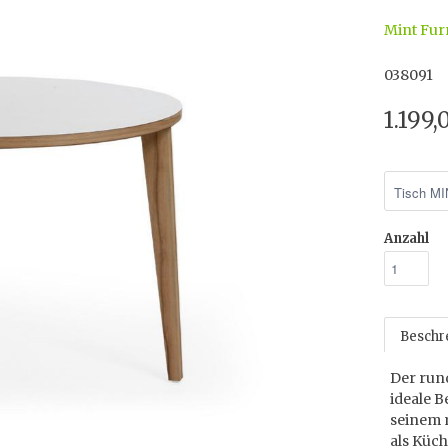
Mint Fur
038091
1.199
Anzahl
Beschr
Der run
ideale 
seinem m
als Küch