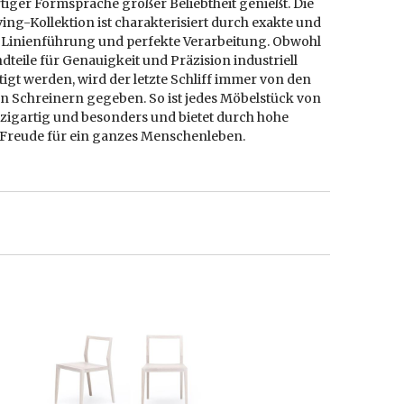
tiger Formsprache großer Beliebtheit genießt. Die
ving-Kollektion ist charakterisiert durch exakte und
 Linienführung und perfekte Verarbeitung. Obwohl
dteile für Genauigkeit und Präzision industriell
igt werden, wird der letzte Schliff immer von den
en Schreinern gegeben. So ist jedes Möbelstück von
nzigartig und besonders und bietet durch hohe
t Freude für ein ganzes Menschenleben.