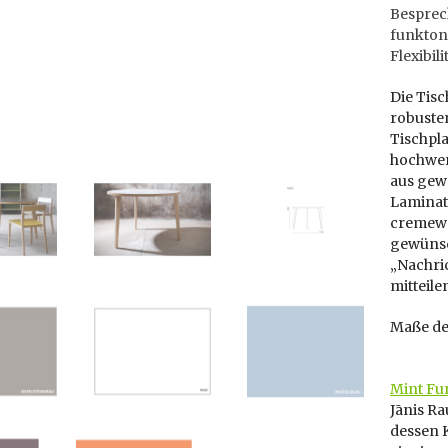
Besprec
funktona
Flexibil
Die Tis
robusten
Tischpl
hochwert
aus gew
Laminat.
cremewei
gewünsc
„Nachric
mitteile
Maße des
Mint Fu
Jānis Ra
dessen 