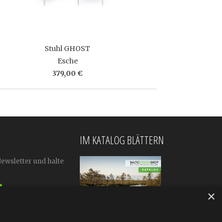
Stuhl GHOST
Esche
379,00 €
IM KATALOG BLÄTTERN
Newsletter und halte
×