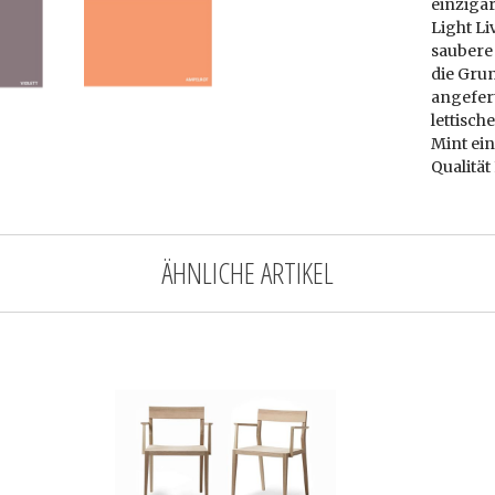
einzigar
Light Li
saubere
die Grun
angefert
lettisch
Mint ei
Qualitä
ÄHNLICHE ARTIKEL