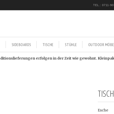
TEL.: 0711-90
E
SIDEBOARDS
TISCHE
STÜHLE
OUTDOOR MÖBE
itionslieferungen erfolgen in der Zeit wie gewohnt. Kleinpa
TISC
Esche