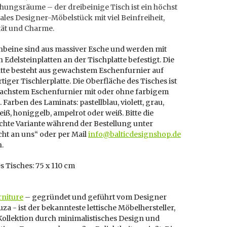
hungsräume – der dreibeinige Tisch ist ein höchst
les Designer-Möbelstück mit viel Beinfreiheit,
ität und Charme.
chbeine sind aus massiver Esche und werden mit
 Edelsteinplatten an der Tischplatte befestigt. Die
atte besteht aus gewachstem Eschenfurnier auf
iger Tischlerplatte. Die Oberfläche des Tisches ist
achstem Eschenfurnier mit oder ohne farbigem
 Farben des Laminats: pastellblau, violett, grau,
ß, honiggelb, ampelrot oder weiß. Bitte die
hte Variante während der Bestellung unter
ht an uns“ oder per Mail
info@balticdesignshop.de
n.
 Tisches: 75 x 110 cm
rniture
– gegründet und geführt vom Designer
uza -
ist der bekannteste lettische Möbelhersteller,
Kollektion durch minimalistisches Design und