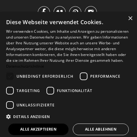




×
Diese Webseite verwendet Cookies.
IM KATALOG BLÄTTERN
Wir verwenden Cookies, um Inhalte und Anzeigen zu personalisieren
und unseren Datenverkehr zu analysieren. Wir geben Informationen
über Ihre Nutzung unserer Website auch an unsere Werbe- und
Analysepartner weiter, die diese möglicherweise mit anderen
Informationen kombinieren, die Sie ihnen bereitgestellt haben oder
die sie im Rahmen Ihrer Nutzung ihrer Dienste gesammelt haben.
Datenschutzrichtlinie
UNBEDINGT ERFORDERLICH
PERFORMANCE
TARGETING
FUNKTIONALITÄT
Versand
Zahlarten
Retoure
FAQ
AGB
Datenschutz
UNKLASSIFIZIERTE
Widerrufsformular
Impressum
DETAILS ANZEIGEN
© 2026
Baltic Design Shop
. Baltic Design Shop
ALLE AKZEPTIEREN
ALLE ABLEHNEN