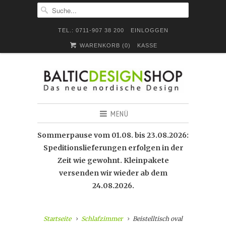
TEL.: 0711-907 38 200
EINLOGGEN
WARENKORB (
0
)
KASSE
MENÜ
Sommerpause vom 01.08. bis 23.08.2026:
Speditionslieferungen erfolgen in der
Zeit wie gewohnt. Kleinpakete
versenden wir wieder ab dem
24.08.2026.
Startseite
Schlafzimmer
Beistelltisch oval