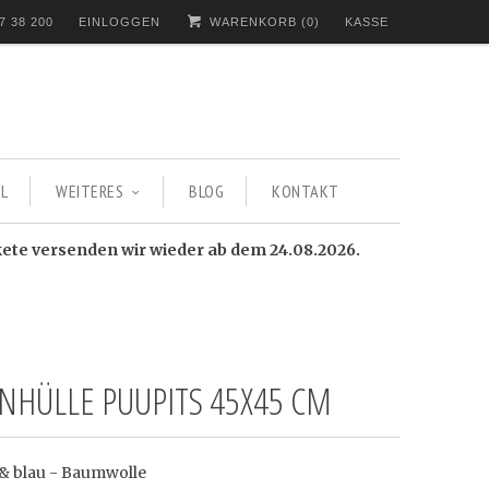
7 38 200
EINLOGGEN
WARENKORB (
0
)
KASSE
L
WEITERES
BLOG
KONTAKT
kete versenden wir wieder ab dem 24.08.2026.
ENHÜLLE PUUPITS 45X45 CM
& blau - Baumwolle