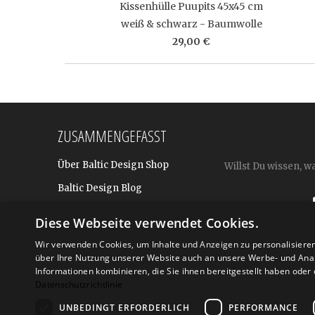
Kissenhülle Puupits 45x45 cm
weiß & schwarz - Baumwolle
29,00 €
ZUSAMMENGEFASST
Über Baltic Design Shop
Willst Du wissen, w
Baltic Design Blog
Bekannt aus
Diese Webseite verwendet Cookies.
Presse
Wir verwenden Cookies, um Inhalte und Anzeigen zu personalisiere
über Ihre Nutzung unserer Website auch an unsere Werbe- und Anal
Für BtoB: Design Geschenke
Shop
Informationen kombinieren, die Sie ihnen bereitgestellt haben ode
Datenschutzrichtlinie
UNBEDINGT ERFORDERLICH
PERFORMANCE