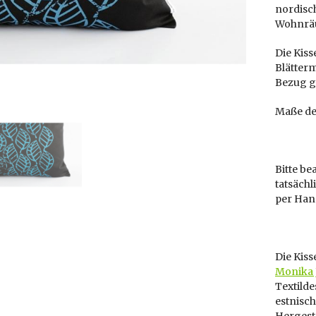
nordisc
Wohnräu
Die Kiss
Blätterm
Bezug g
Maße de
Bitte be
tatsächl
per Han
Die Kis
Monika 
Textilde
estnisc