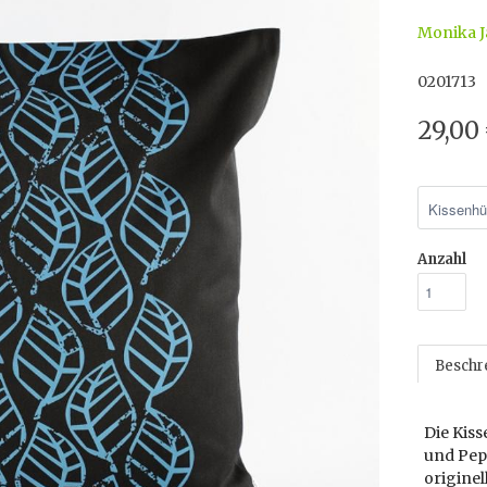
Monika J
0201713
29,00
Anzahl
Beschr
Die Kiss
und Pep
originel