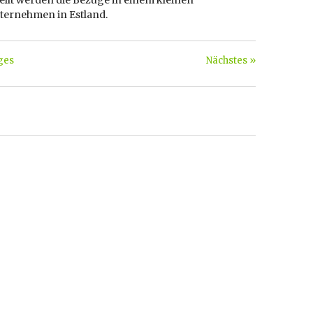
ellt werden die Bezüge in einem kleinen
nternehmen in Estland.
ges
Nächstes »