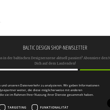
BALTIC DESIGN SHOP-NEWSLETTER
as in der baltischen Designerszene aktuell passiert? Abonniere den 
Dich auf dem Laufenden!
n und unseren Datenverkehr zu analysieren. Wir geben Informationen




ysepartner weiter, die diese möglicherweise mit anderen
r die sie im Rahmen Ihrer Nutzung ihrer Dienste gesammelt haben.
TARGETING
FUNKTIONALITÄT