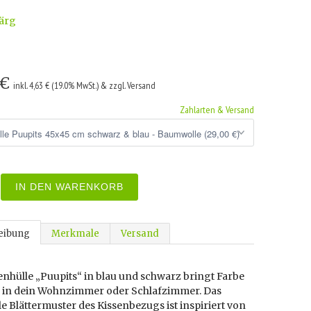
ärg
 €
inkl. 4,63 € (19.0% MwSt.) & zzgl. Versand
Zahlarten & Versand
IN DEN WARENKORB
eibung
Merkmale
Versand
enhülle „Puupits“ in blau und schwarz bringt Farbe
 in dein Wohnzimmer oder Schlafzimmer. Das
le Blättermuster des Kissenbezugs ist inspiriert von