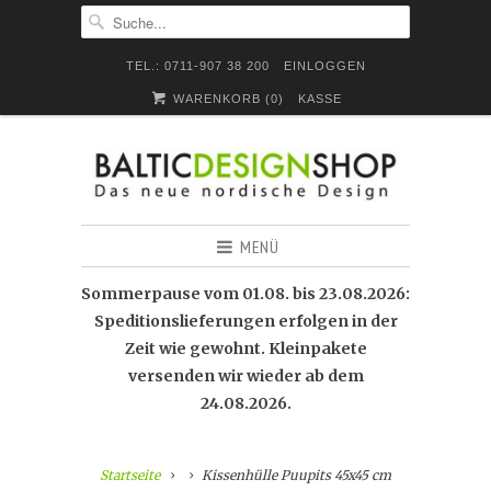
TEL.: 0711-907 38 200
EINLOGGEN
WARENKORB (
0
)
KASSE
MENÜ
Sommerpause vom 01.08. bis 23.08.2026:
Speditionslieferungen erfolgen in der
Zeit wie gewohnt. Kleinpakete
versenden wir wieder ab dem
24.08.2026.
Startseite
Kissenhülle Puupits 45x45 cm