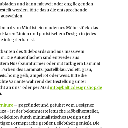
hubladen und kann
mit weit oder eng liegenden
stellt werden. Bitte dazu die entsprechende
e auswählen.
eboard von Mint ist ein modernes Möbelstück, das
 klaren Linien und puristischem Design in jedes
 integrierbar ist.
htkanten des Sideboards sind aus massivem
m. Die Außenflächen sind entweder aus
tem Nussbaumfurnier oder mit farbigem Laminat
 Farben des Laminats: pastellblau, violett, grau,
ß, honiggelb, ampelrot oder weiß. Bitte die
hte Variante während der Bestellung unter
ht an uns“ oder per Mail
info@balticdesignshop.de
n.
rniture
– gegründet und geführt vom Designer
uza - ist der bekannteste lettische Möbelhersteller,
Kollektion durch minimalistisches Design und
tiger Formsprache großer Beliebtheit genießt. Die