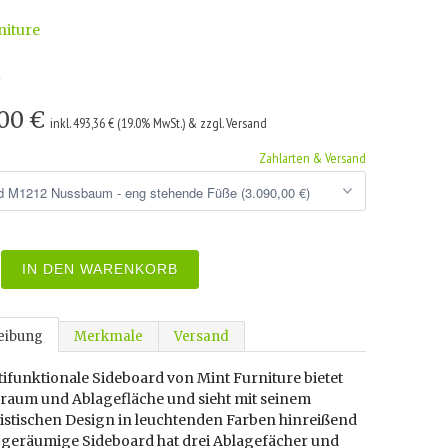
niture
2
,00 €
inkl. 493,36 € (19.0% MwSt.) & zzgl. Versand
Zahlarten & Versand
IN DEN WARENKORB
eibung
Merkmale
Versand
ifunktionale Sideboard von Mint Furniture bietet
uraum und Ablagefläche und sieht mit seinem
istischen Design in leuchtenden Farben hinreißend
s geräumige Sideboard hat drei Ablagefächer und