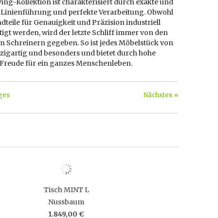
ving-Kollektion ist charakterisiert durch exakte und
 Linienführung und perfekte Verarbeitung. Obwohl
dteile für Genauigkeit und Präzision industriell
igt werden, wird der letzte Schliff immer von den
en Schreinern gegeben. So ist jedes Möbelstück von
nzigartig und besonders und bietet durch hohe
t Freude für ein ganzes Menschenleben.
ges
Nächstes »
Tisch MINT L
Nussbaum
1.849,00 €