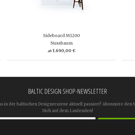
Sideboard M1200
Nussbaum
1.690,00 €
ab
BALTIC DESIGN SHOP-NEWSLETTER
as in der baltischen Designerszene aktuell passiert? Abonniere den 
Dich auf dem Laufenden!