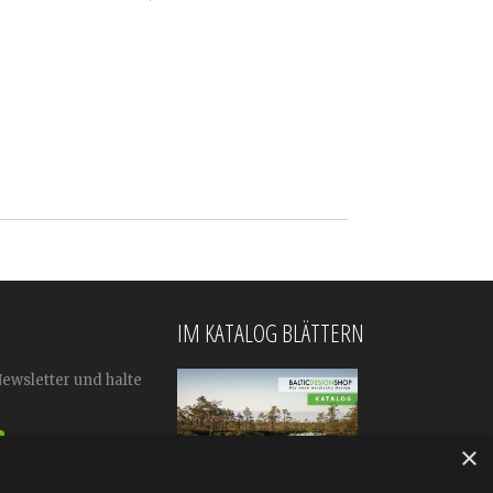
IM KATALOG BLÄTTERN
Newsletter und halte
×