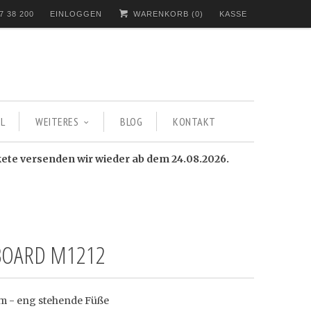
7 38 200
EINLOGGEN
WARENKORB (
0
)
KASSE
L
WEITERES
BLOG
KONTAKT
kete versenden wir wieder ab dem 24.08.2026.
BOARD M1212
 - eng stehende Füße