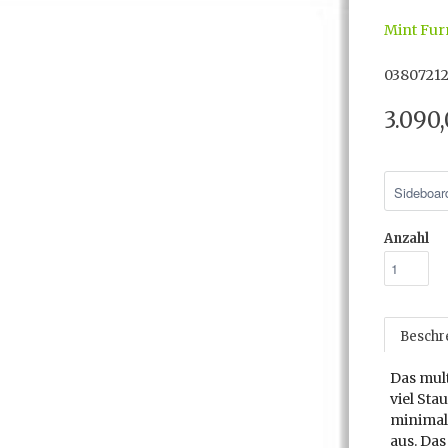
Mint Fur
0380721
3.090
Anzahl
Beschr
Das mult
viel Sta
minimal
aus. Da