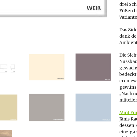
drei Sc
Füßen be
Variant
Das Sid
dank der
Ambiente
Die Sic
Nussbau
gewachs
bedeckt.
cremewei
gewünsc
„Nachric
mitteile
Mint Fu
Jānis Ra
dessen 
einzigar