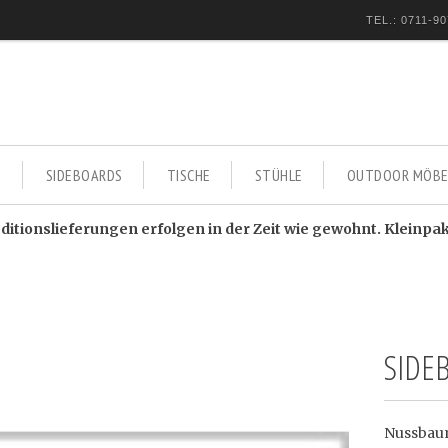
TEL.: 0711-90
E
SIDEBOARDS
TISCHE
STÜHLE
OUTDOOR MÖBE
itionslieferungen erfolgen in der Zeit wie gewohnt. Kleinpa
SIDE
Nussbaum