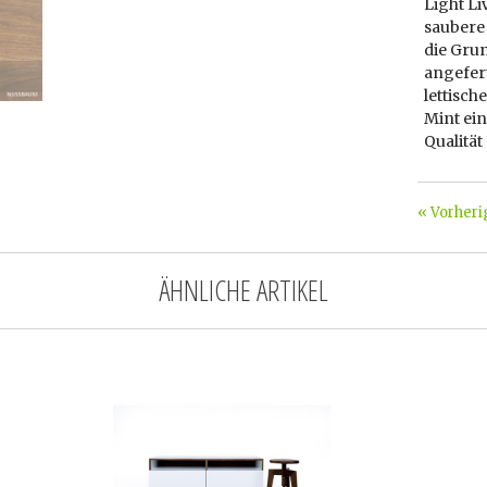
Light Li
saubere
die Grun
angefert
lettisch
Mint ei
Qualitä
« Vorheri
ÄHNLICHE ARTIKEL