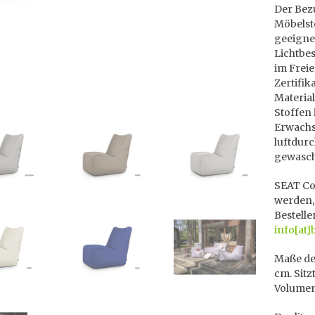
Der Bezu
Möbelsto
geeignet
Lichtbes
im Freie
Zertifik
Material
Stoffen 
Erwachse
luftdur
gewasch
SEAT Col
werden,
Bestelle
info[at]
Maße des
cm. Sitz
Volumen