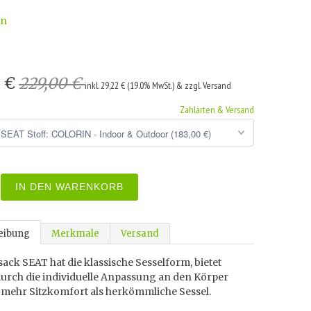
wn
0 €
229,00 €
inkl. 29,22 € (19.0% MwSt.) & zzgl. Versand
Zahlarten & Versand
IN DEN WARENKORB
eibung
Merkmale
Versand
sack SEAT hat die klassische Sesselform, bietet
durch die individuelle Anpassung an den Körper
 mehr Sitzkomfort als herkömmliche Sessel.