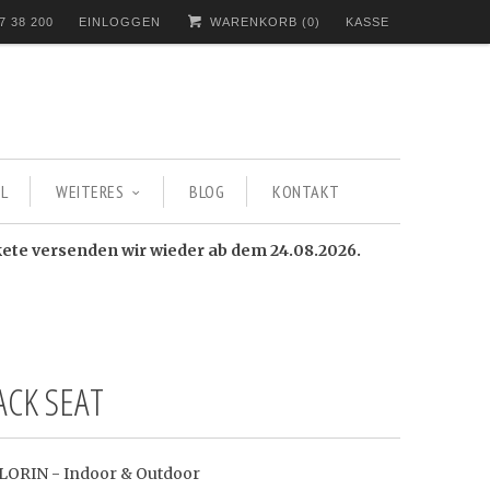
7 38 200
EINLOGGEN
WARENKORB (
0
)
KASSE
L
WEITERES
BLOG
KONTAKT
kete versenden wir wieder ab dem 24.08.2026.
ACK SEAT
OLORIN - Indoor & Outdoor