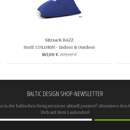
Sitzsack RAZZ
Stoff: COLORIN - Indoor & Outdoor
167,00 €
209,00 €
BALTIC DESIGN SHOP-NEWSLETTER
as in der baltischen Designerszene aktuell passiert? Abonniere den 
Dich auf dem Laufenden!