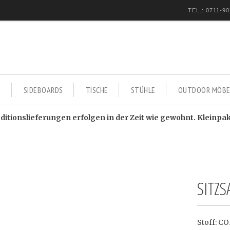
TEL.: 0711-90
E
SIDEBOARDS
TISCHE
STÜHLE
OUTDOOR MÖBE
itionslieferungen erfolgen in der Zeit wie gewohnt. Kleinpa
SITZS
Stoff: C