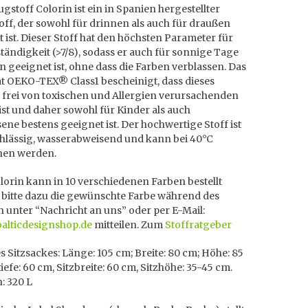
gstoff Colorin ist ein in Spanien hergestellter
ff, der sowohl für drinnen als auch für draußen
 ist. Dieser Stoff hat den höchsten Parameter für
tändigkeit (>7/8), sodass er auch für sonnige Tage
n geeignet ist, ohne dass die Farben verblassen. Das
at OEKO-TEX® Class1 bescheinigt, dass dieses
 frei von toxischen und Allergien verursachenden
ist und daher sowohl für Kinder als auch
ne bestens geeignet ist. Der hochwertige Stoff ist
chlässig, wasserabweisend und kann bei 40°C
en werden.
orin kann in 10 verschiedenen Farben bestellt
 bitte dazu die gewünschte Farbe während des
n unter “Nachricht an uns” oder per E-Mail:
balticdesignshop.de
mitteilen. Zum
Stoffratgeber
 Sitzsackes: Länge: 105 cm; Breite: 80 cm; Höhe: 85
tiefe: 60 cm, Sitzbreite: 60 cm, Sitzhöhe: 35-45 cm.
: 320 L