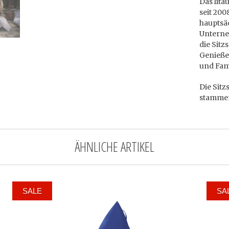
Das lita
seit 200
hauptsä
Unterne
die Sitz
Genieße
und Fami
Die Sitz
stammen
ÄHNLICHE ARTIKEL
SALE
SA