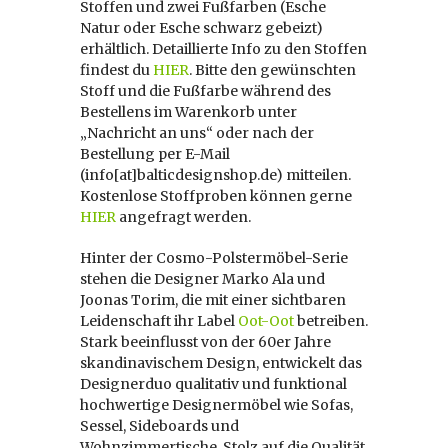
Stoffen und zwei Fußfarben (Esche
Natur oder Esche schwarz gebeizt)
erhältlich. Detaillierte Info zu den Stoffen
findest du
HIER
. Bitte den gewünschten
Stoff und die Fußfarbe während des
Bestellens im Warenkorb unter
„Nachricht an uns“ oder nach der
Bestellung per E-Mail
(info[at]balticdesignshop.de) mitteilen.
Kostenlose Stoffproben können gerne
HIER
angefragt werden.
Hinter der Cosmo-Polstermöbel-Serie
stehen die Designer Marko Ala und
Joonas Torim, die mit einer sichtbaren
Leidenschaft ihr Label
Oot-Oot
betreiben.
Stark beeinflusst von der 60er Jahre
skandinavischem Design, entwickelt das
Designerduo qualitativ und funktional
hochwertige Designermöbel wie Sofas,
Sessel, Sideboards und
Wohnzimmertische. Stolz auf die Qualität,