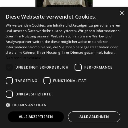
×
Diese Webseite verwendet Cookies.
Wir verwenden Cookies, um Inhalte und Anzeigen zu personalisieren
und unseren Datenverkehr zu analysieren. Wir geben Informationen
Tischdecke - Picknickdecke beige
über Ihre Nutzung unserer Website auch an unsere Werbe- und
150x250 cm - eckig
Analysepartner weiter, die diese möglicherweise mit anderen
99,00 €
Informationen kombinieren, die Sie ihnen bereitgestellt haben oder
die sie im Rahmen Ihrer Nutzung ihrer Dienste gesammelt haben.
Datenschutzrichtlinie
UNBEDINGT ERFORDERLICH
PERFORMANCE
TARGETING
FUNKTIONALITÄT
UNKLASSIFIZIERTE
DETAILS ANZEIGEN
ALLE AKZEPTIEREN
ALLE ABLEHNEN
Aufbewahrungstüte Paper Bag