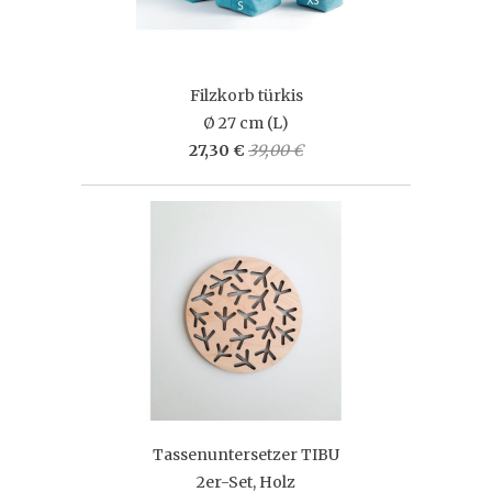
Filzkorb türkis
Ø 27 cm (L)
27,30 €
39,00 €
Tassenuntersetzer TIBU
2er-Set, Holz