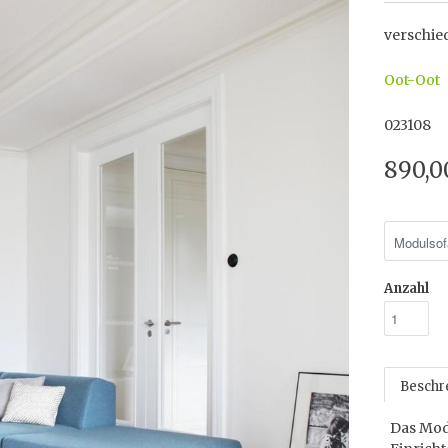
verschie
Oot-Oot
023108
890,0
Anzahl
Beschr
Das Mod