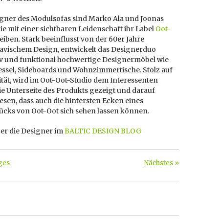
igner des Modulsofas sind Marko Ala und Joonas
ie mit einer sichtbaren Leidenschaft ihr Label
Oot-
eiben. Stark beeinflusst von der 60er Jahre
avischem Design, entwickelt das Designerduo
tiv und funktional hochwertige Designermöbel wie
essel, Sideboards und Wohnzimmertische. Stolz auf
ität, wird im Oot-Oot-Studio dem Interessenten
ie Unterseite des Produkts gezeigt und darauf
sen, dass auch die hintersten Ecken eines
ücks von Oot-Oot sich sehen lassen können.
er die Designer im
BALTIC DESIGN BLOG
ges
Nächstes »