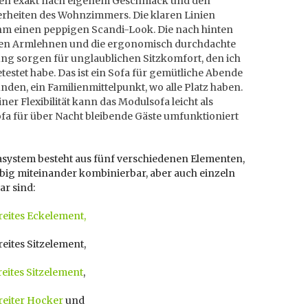
ten exakt nach eigenem Geschmack und den
rheiten des Wohnzimmers. Die klaren Linien
hm einen peppigen Scandi-Look. Die nach hinten
en Armlehnen und die ergonomisch durchdachte
ung sorgen für unglaublichen Sitzkomfort, den ich
etestet habe. Das ist ein Sofa für gemütliche Abende
nden, ein Familienmittelpunkt, wo alle Platz haben.
ner Flexibilität kann das Modulsofa leicht als
fa für über Nacht bleibende Gäste umfunktioniert
asystem besteht aus fünf verschiedenen Elementen,
ebig miteinander kombinierbar, aber auch einzeln
ar sind:
reites Eckelement,
eites Sitzelement,
eites Sitzelement
,
reiter Hocker
und