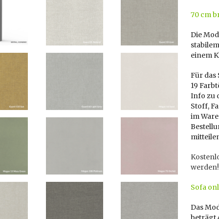
70 cm b
Die Mod
stabile
einem K
Für das 
19 Farbt
Info zu 
Stoff, 
im Ware
Bestellu
mitteile
Kostenl
werden!
Sofa onl
Das Modu
beträgt