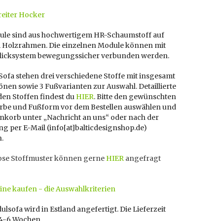
reiter Hocker
ule sind aus hochwertigem HR-Schaumstoff auf
m Holzrahmen. Die einzelnen Module können mit
licksystem bewegungssicher verbunden werden.
Sofa stehen drei verschiedene Stoffe mit insgesamt
önen sowie 3 Fußvarianten zur Auswahl. Detaillierte
den Stoffen findest du
HIER
. Bitte den gewünschten
Farbe und Fußform vor dem Bestellen auswählen und
nkorb unter „Nachricht an uns“ oder nach der
ng per E-Mail (info[at]balticdesignshop.de)
n.
ose Stoffmuster können gerne
HIER
angefragt
ine kaufen - die Auswahlkriterien
lsofa wird in Estland angefertigt. Die Lieferzeit
 4-6 Wochen.