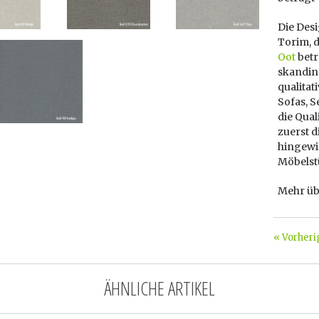
Die Des
Torim, d
Oot
betr
skandin
qualita
Sofas, S
die Qual
zuerst d
hingewie
Möbelst
Mehr üb
« Vorheri
ÄHNLICHE ARTIKEL