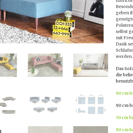
Einrich
Besonde
geben i
geneigt
Polster
selbst g
mit Freu
Dank sei
Schlafso
werden.
Das Sof
die beli
benutzb
90 cm b
90 cm br
70 cm br
90 cm b