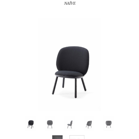
NAÏVE