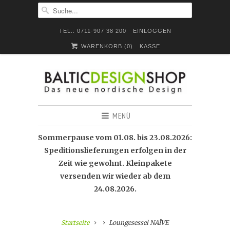
TEL.: 0711-907 38 200
EINLOGGEN
WARENKORB (
0
)
KASSE
MENÜ
Sommerpause vom 01.08. bis 23.08.2026:
Speditionslieferungen erfolgen in der
Zeit wie gewohnt. Kleinpakete
versenden wir wieder ab dem
24.08.2026.
Startseite
Loungesessel NAÏVE