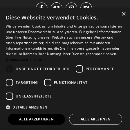




×
Diese Webseite verwendet Cookies.
IM KATALOG BLÄTTERN
Wir verwenden Cookies, um Inhalte und Anzeigen zu personalisieren
und unseren Datenverkehr zu analysieren. Wir geben Informationen
über Ihre Nutzung unserer Website auch an unsere Werbe- und
Analysepartner weiter, die diese möglicherweise mit anderen
Informationen kombinieren, die Sie ihnen bereitgestellt haben oder
die sie im Rahmen Ihrer Nutzung ihrer Dienste gesammelt haben.
Datenschutzrichtlinie
UNBEDINGT ERFORDERLICH
PERFORMANCE
TARGETING
FUNKTIONALITÄT
Versand
Zahlarten
Retoure
FAQ
AGB
Datenschutz
UNKLASSIFIZIERTE
Widerrufsformular
Impressum
DETAILS ANZEIGEN
© 2026
Baltic Design Shop
. Baltic Design Shop
ALLE AKZEPTIEREN
ALLE ABLEHNEN