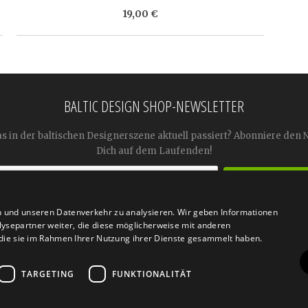
19,00 €
BALTIC DESIGN SHOP-NEWSLETTER
as in der baltischen Designerszene aktuell passiert? Abonniere den 
Dich auf dem Laufenden!
n und unseren Datenverkehr zu analysieren. Wir geben Informationen




ysepartner weiter, die diese möglicherweise mit anderen
r die sie im Rahmen Ihrer Nutzung ihrer Dienste gesammelt haben.
TARGETING
FUNKTIONALITÄT
n
Retoure
FAQ
AGB
Datenschutz
Widerrufsfor