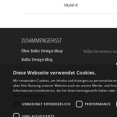
59,00 €
ZUSAMMENGEFASST
Über Baltic Design Shop
Willst Du wissen, w
Baltic Design Blog
Bekannt aus
Diese Webseite verwendet Cookies.
Presse
Wir verwenden Cookies, um Inhalte und Anzeigen zu personalisiere
über Ihre Nutzung unserer Website auch an unsere Werbe- und Anal
Für BtoB: Design Geschenke
Shop
Informationen kombinieren, die Sie ihnen bereitgestellt haben ode
Datenschutzrichtlinie
UNBEDINGT ERFORDERLICH
PERFORMANCE
Versand
Zahlarte
UNKLASSIFIZIERTE