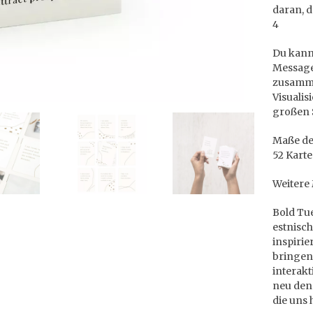
daran, d
4
Du kann
Message
zusamm
Visuali
großen 
Maße der
52 Kart
Weitere
Bold Tue
estnisch
inspiri
bringen
interak
neu den
die uns