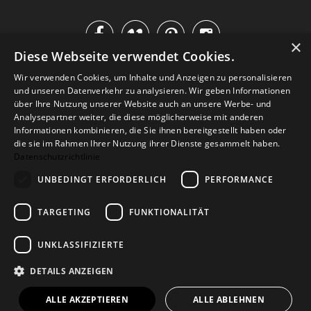




×
Diese Webseite verwendet Cookies.
IM KATALOG BLÄTTERN
Wir verwenden Cookies, um Inhalte und Anzeigen zu personalisieren
und unseren Datenverkehr zu analysieren. Wir geben Informationen
über Ihre Nutzung unserer Website auch an unsere Werbe- und
Analysepartner weiter, die diese möglicherweise mit anderen
Informationen kombinieren, die Sie ihnen bereitgestellt haben oder
die sie im Rahmen Ihrer Nutzung ihrer Dienste gesammelt haben.
Datenschutzrichtlinie
UNBEDINGT ERFORDERLICH
PERFORMANCE
TARGETING
FUNKTIONALITÄT
Versand
Zahlarten
Retoure
FAQ
AGB
Datenschutz
UNKLASSIFIZIERTE
Widerrufsformular
Impressum
DETAILS ANZEIGEN
© 2026
Baltic Design Shop
. Baltic Design Shop
ALLE AKZEPTIEREN
ALLE ABLEHNEN