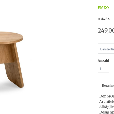
EMKO
031464
249,0
Anzahl
Beschr
Der MOMO
Archite
Alltägli
Designp