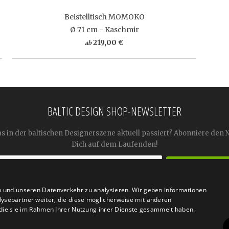
Beistelltisch MOMOKO
Ø 71 cm - Kaschmir
219,00 €
ab
BALTIC DESIGN SHOP-NEWSLETTER
as in der baltischen Designerszene aktuell passiert? Abonniere den 
Dich auf dem Laufenden!
n und unseren Datenverkehr zu analysieren. Wir geben Informationen




ysepartner weiter, die diese möglicherweise mit anderen
r die sie im Rahmen Ihrer Nutzung ihrer Dienste gesammelt haben.