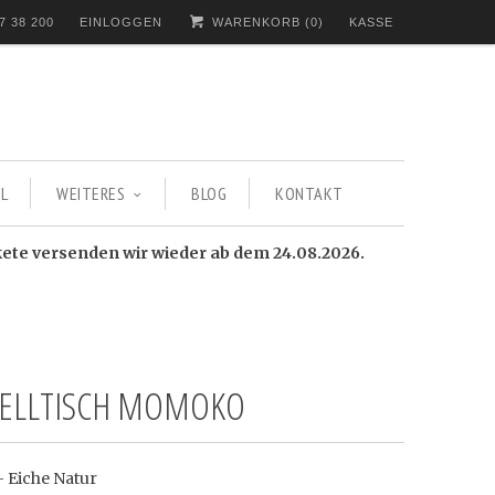
7 38 200
EINLOGGEN
WARENKORB (
0
)
KASSE
L
WEITERES
BLOG
KONTAKT
kete versenden wir wieder ab dem 24.08.2026.
TELLTISCH MOMOKO
- Eiche Natur