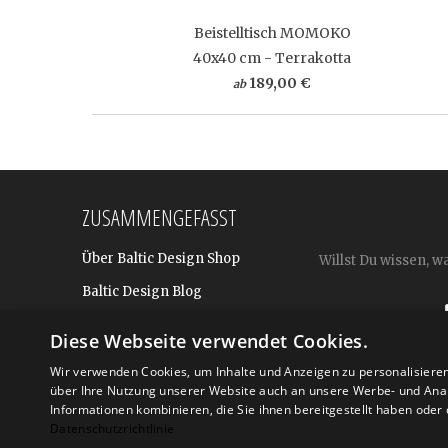
Beistelltisch MOMOKO
40x40 cm - Terrakotta
189,00 €
ab
ZUSAMMENGEFASST
Über Baltic Design Shop
Willst Du wissen, w
Baltic Design Blog
Bekannt aus
Diese Webseite verwendet Cookies.
Presse
Wir verwenden Cookies, um Inhalte und Anzeigen zu personalisiere
über Ihre Nutzung unserer Website auch an unsere Werbe- und Anal
Für BtoB: Design Geschenke
Shop
Informationen kombinieren, die Sie ihnen bereitgestellt haben ode
Datenschutzrichtlinie