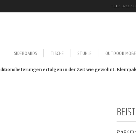
TEL.: 0711-90
E
SIDEBOARDS
TISCHE
STÜHLE
OUTDOOR MÖBE
itionslieferungen erfolgen in der Zeit wie gewohnt. Kleinpa
BEIS
Ø 40 cm 