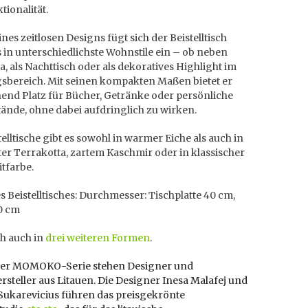
tionalität.
nes zeitlosen Designs fügt sich der Beistelltisch
in unterschiedlichste Wohnstile ein – ob neben
, als Nachttisch oder als dekoratives Highlight im
sbereich. Mit seinen kompakten Maßen bietet er
end Platz für Bücher, Getränke oder persönliche
ände, ohne dabei aufdringlich zu wirken.
telltische gibt es sowohl in warmer Eiche als auch in
ter Terrakotta, zartem Kaschmir oder in klassischer
tfarbe.
 Beistelltisches: Durchmesser: Tischplatte 40 cm,
0 cm
ch auch in
drei weiteren Formen
.
der MOMOKO-Serie stehen Designer und
steller aus Litauen. Die Designer Inesa Malafej und
Sukarevicius führen das preisgekrönte