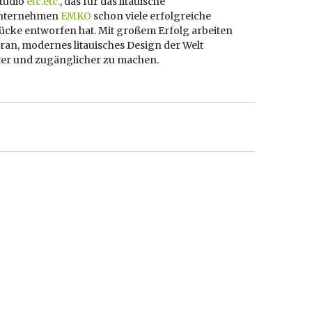
tudio
etc.etc.
, das für das litauische
nternehmen
EMKO
schon viele erfolgreiche
ücke entworfen hat. Mit großem Erfolg arbeiten
ran, modernes litauisches Design der Welt
er und zugänglicher zu machen.