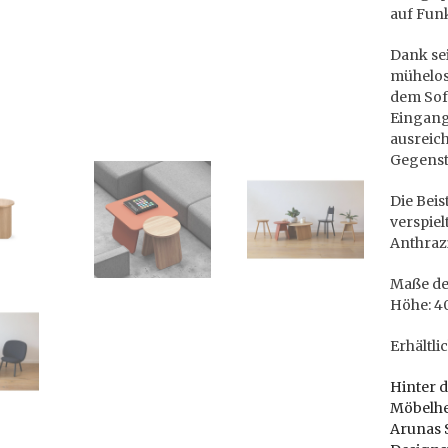
auf Funk
Dank sei
mühelos 
dem Sofa
Eingang
ausreich
Gegenst
Die Beis
verspiel
Anthrazi
Maße des
Höhe: 4
Erhältli
Hinter 
Möbelher
Arunas 