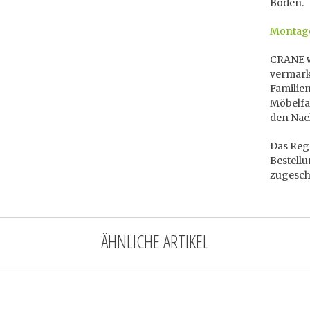
Boden.
Montage
CRANE wi
vermark
Familie
Möbelfab
den Nac
Das Rega
Bestellu
zugeschi
ÄHNLICHE ARTIKEL