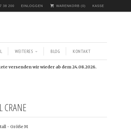
7 38 200
EINLOGGEN
WARENKORB (
0
)
KASSE
L
WEITERES
BLOG
KONTAKT
kete versenden wir wieder ab dem 24.08.2026.
L CRANE
tall - Größe M