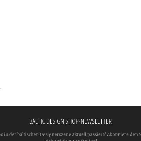
BALTIC DESIGN SHOP-NEWSLETTER
as in der baltischen Designerszene aktuell passiert? Abonniere den 