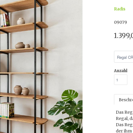
Radis
09079
1.399
Anzahl
Beschr
Das Reg
Regal, d
Das Rega
der ihm 