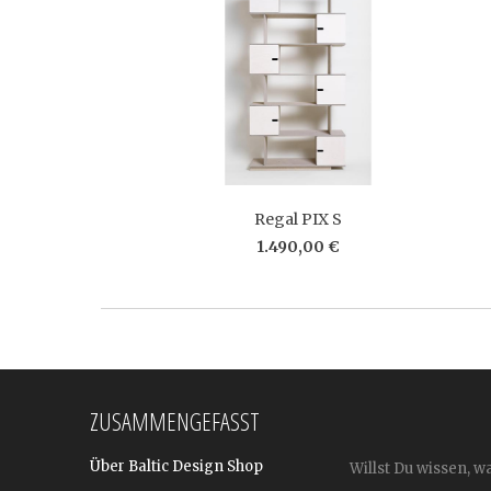
Regal PIX S
1.490,00 €
ZUSAMMENGEFASST
Über Baltic Design Shop
Willst Du wissen, w