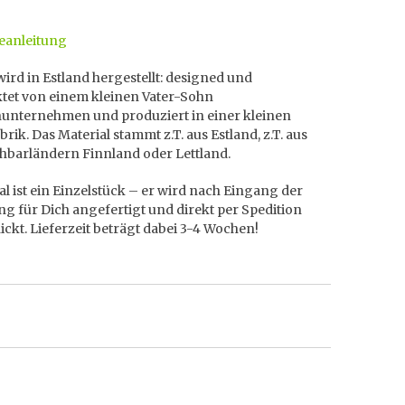
anleitung
rd in Estland hergestellt: designed und
tet von einem kleinen Vater-Sohn
nunternehmen und produziert in einer kleinen
rik. Das Material stammt z.T. aus Estland, z.T. aus
hbarländern Finnland oder Lettland.
l ist ein Einzelstück – er wird nach Eingang der
ng für Dich angefertigt und direkt per Spedition
ckt. Lieferzeit beträgt dabei 3-4 Wochen!