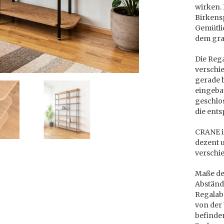
wirken.
Birkens
Gemütli
dem gra
Die Rega
verschi
gerade 
eingeba
geschlo
die ent
CRANE is
dezent 
verschi
Maße des
Abständ
Regalabs
von der
befinde