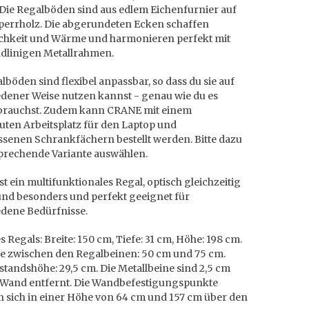
 Die Regalböden sind aus edlem Eichenfurnier auf
perrholz. Die abgerundeten Ecken schaffen
chkeit und Wärme und harmonieren perfekt mit
dlinigen Metallrahmen.
lböden sind flexibel anpassbar, so dass du sie auf
edener Weise nutzen kannst - genau wie du es
brauchst. Zudem kann CRANE mit einem
uten Arbeitsplatz für den Laptop und
ssenen Schrankfächern bestellt werden. Bitte dazu
sprechende Variante auswählen.
t ein multifunktionales Regal, optisch gleichzeitig
und besonders und perfekt geeignet für
edene Bedürfnisse.
 Regals: Breite: 150 cm, Tiefe: 31 cm, Höhe: 198 cm.
e zwischen den Regalbeinen: 50 cm und 75 cm.
tandshöhe: 29,5 cm. Die Metallbeine sind 2,5 cm
 Wand entfernt. Die Wandbefestigungspunkte
n sich in einer Höhe von 64 cm und 157 cm über den