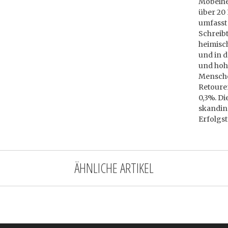
Möbelher
über 20 
umfasst 
Schreibt
heimisc
und in d
und hoh
Mensche
Retoure
0,3%. D
skandin
Erfolgs
ÄHNLICHE ARTIKEL