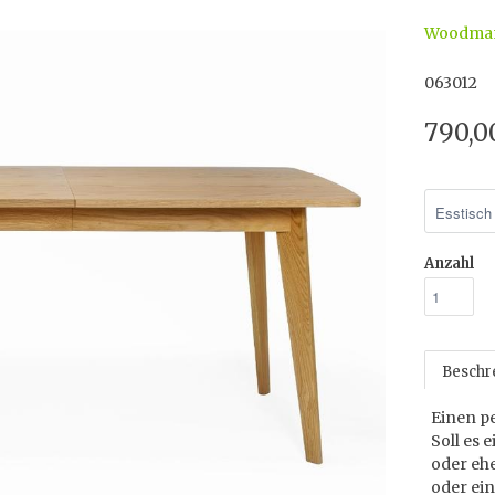
Woodma
063012
790,0
Anzahl
Beschr
Einen pe
Soll es 
oder ehe
oder ein