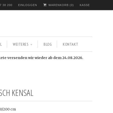
7 38 200
EINLOGGEN
WARENKORB (
0
)
KASSE
L
WEITERES
BLOG
KONTAKT
kete versenden wir wieder ab dem 24.08.2026.
ISCH KENSAL
0/200 cm