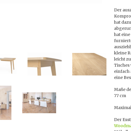
Der ausz
Komprom
hat dazu
abgerun
hat eine
furniert
ausziehb
kleine R
leicht z
Tisches
einfach
eine Bes
Maße des
77 cm
Maximal
Der Ess
Woodm