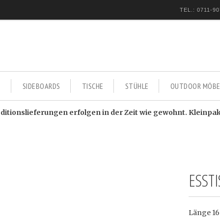
TEL.: 0711-90
E
SIDEBOARDS
TISCHE
STÜHLE
OUTDOOR MÖBE
itionslieferungen erfolgen in der Zeit wie gewohnt. Kleinpa
ESST
Länge 16