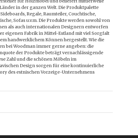
steller für Holzmöbel und beliefert mittlerweile
Länder in der ganzen Welt. Die Produktpalette
Sideboards, Regale, Raumteiler, Couchtische,
ische, Sofas u.v.m. Die Produkte werden sowohl von
hen als auch internationalen Designern entworfen
er eigenen Fabrik in Mittel-Estland mit viel Sorgfalt
em handwerklichem Können hergestellt. Wie die
n bei Woodman immer gerne angeben: die
nquote der Produkte beträgt vernachlässigende
iese Zahl und die schönen Möbeln im
avischen Design sorgen für eine kontinuierliche
tory des estnischen Vorzeige-Unternehmens