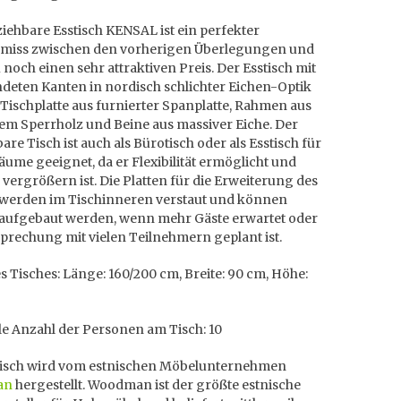
iehbare Esstisch KENSAL ist ein perfekter
iss zwischen den vorherigen Überlegungen und
 noch einen sehr attraktiven Preis. Der Esstisch mit
deten Kanten in nordisch schlichter Eichen-Optik
 Tischplatte aus furnierter Spanplatte, Rahmen aus
em Sperrholz und Beine aus massiver Eiche. Der
are Tisch ist auch als Bürotisch oder als Esstisch für
äume geeignet, da er Flexibilität ermöglicht und
u vergrößern ist. Die Platten für die Erweiterung des
 werden im Tischinneren verstaut und können
 aufgebaut werden, wenn mehr Gäste erwartet oder
prechung mit vielen Teilnehmern geplant ist.
 Tisches: Länge: 160/200 cm, Breite: 90 cm, Höhe:
e Anzahl der Personen am Tisch: 10
tisch wird vom estnischen Möbelunternehmen
an
hergestellt. Woodman ist der größte estnische